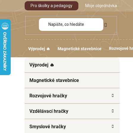
Přejít
Pro školky a pedagogy
Moje objednávka
na
obsah
Rozvojové h
Výprodej 🔥
Magnetické stavebnice
P
K
Přeskočit
Výprodej 🔥
a
kategorie
o
t
s
e
Magnetické stavebnice
t
g
r
o
Rozvojové hračky
a
r
i
n
Vzdělávací hračky
e
n
í
Smyslové hračky
p