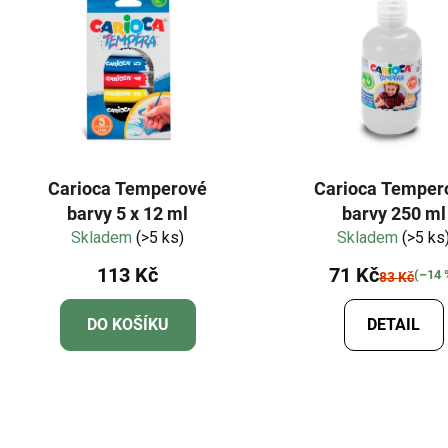
Carioca Temperové
Carioca Temper
barvy 5 x 12 ml
barvy 250 ml
Skladem
(>5 ks)
Skladem
(>5 ks
113 Kč
71 Kč
(–14 
83 Kč
DO KOŠÍKU
DETAIL