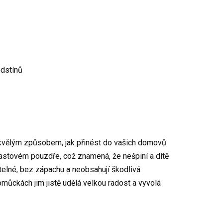
odstínů
skvělým způsobem, jak přinést do vašich domovů
plastovém pouzdře, což znamená, že nešpiní a dítě
telné, bez zápachu a neobsahují škodlivá
pomůckách jim jistě udělá velkou radost a vyvolá