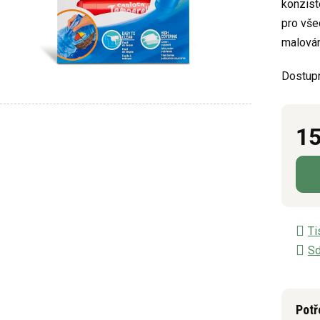
konzist
z
pro vše
5
malován
hvězdič
Dostup
15
Měrn
Ti
Sd
Potř