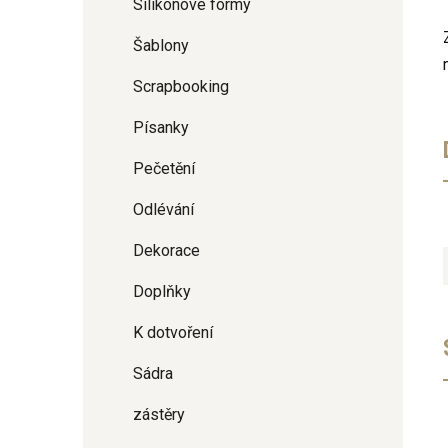
Silikonové formy
Šablony
Scrapbooking
Písanky
Pečetění
Odlévání
Dekorace
Doplňky
K dotvoření
Sádra
zástěry