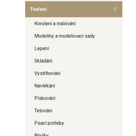
a
Tvoření
n
e
Kreslení a malování
l
Modelíny a modelovací sady
Lepení
Skládání
Vystřihování
Navlékání
Pískování
Tetování
Psací potřeby
Bločky