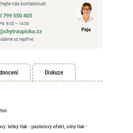
hejte nás kontaktovat.
0 799 550 405
Pá 8:00 – 14:00
Pája
o@chytraopicka.cz
ídáme co nejdříve
dnocení
Diskuze
rton
 lehký tlak - pastelový efekt, silný tlak -