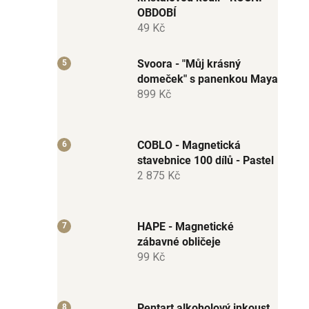
OBDOBÍ
49 Kč
Svoora - "Můj krásný
domeček" s panenkou Maya
899 Kč
COBLO - Magnetická
stavebnice 100 dílů - Pastel
2 875 Kč
HAPE - Magnetické
zábavné obličeje
99 Kč
Pentart alkoholový inkoust