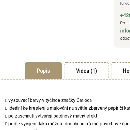
Nevá
+42
Po – 
inf
odpov
Popis
Videa (1)
Ho
vysouvací barvy v tyčince značky Carioca
ideální ke kreslení a malování na světle zbarvený papír či ka
po zaschnutí vytvářejí saténový matný efekt
podle vyvíjení tlaku můžete dosáhnout různé povrchové úpravy: