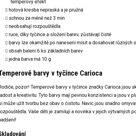
temperový efekt
hotová kresba nepraská a je pružná
schnou za méně než 3 min
neobsahují rozpouštědla
ruce, díky tyčince a složení barev, zůstávají čisté
barvy lze okamžitě po nanesení mísit a dosahovat různých 
obsah balení 6 ks základních barev
jedna barva má 10 g
Temperové barvy v tyčince Carioca
Rodiče, pozor! Temperové barvy v tyčince značky Carioca jsou 
radost a kreativitu. Tyto barvy mají pevnou konzistenci a jsou v 
si může užít tvorbu bez obav o čistotu. Navíc jsou snadno omyva
rozpouštědla. Vaše děti je zamilují a novinka v jejich výtvarných 
nadšení!
Skladování