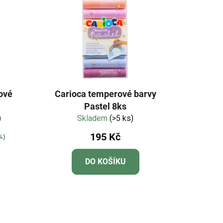
ové
Carioca temperové barvy
Pastel 8ks
)
Skladem
(>5 ks)
195 Kč
%)
DO KOŠÍKU