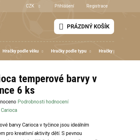
CZK
Přihlášení
Registrace
PRÁZDNÝ KOŠÍK
NÁKUPNÍ
KOŠÍK
Hračky podle věku
Hračky podle typu
Hračky podle dovedn
ioca temperové barvy v
ince 6 ks
né
noceno
Podrobnosti hodnocení
ení
:
Carioca
u
vé barvy Carioca v tyčince jsou ideálním
m pro kreativní aktivity dětí. S pevnou