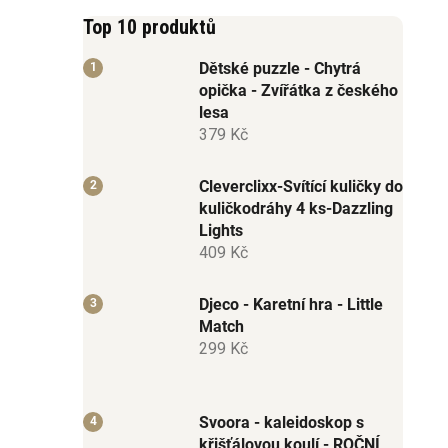
Top 10 produktů
Dětské puzzle - Chytrá
opička - Zvířátka z českého
lesa
379 Kč
Cleverclixx-Svítící kuličky do
kuličkodráhy 4 ks-Dazzling
Lights
409 Kč
Djeco - Karetní hra - Little
Match
299 Kč
Svoora - kaleidoskop s
křišťálovou koulí - ROČNÍ