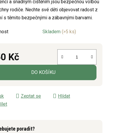
encí a snadným čištěním jsou bezpečnou volbou
chny rodiče. Nechte své děti objevovat radost z
í s těmito bezpečnými a zábavnými barvami.
ek.
nost
Skladem
(>5 ks)
0 Kč
á cena:
DO KOŠÍKU
sk
Zeptat se
Hlídat
ílet
ebujete poradit?