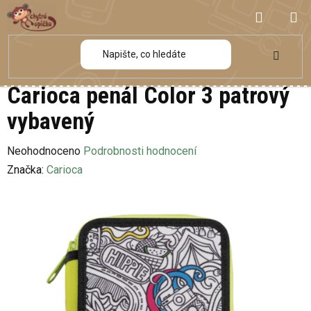
Přejít
NÁKUP
na
obsah
KOŠÍK
Carioca penál Color 3 patrový
vybavený
Průměrné
Neohodnoceno
Podrobnosti hodnocení
hodnocení
Značka:
Carioca
produktu
je
0,0
z
5
hvězdiček.