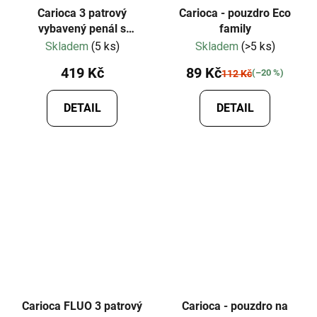
Carioca 3 patrový
Carioca - pouzdro Eco
vybavený penál s
family
motivem zvířátek - různé
Skladem
(5 ks)
Skladem
(>5 ks)
druhy
419 Kč
89 Kč
(–20 %)
112 Kč
DETAIL
DETAIL
Carioca FLUO 3 patrový
Carioca - pouzdro na