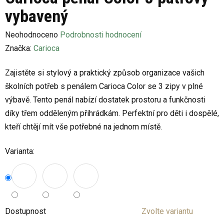
vybavený
Průměrné
Neohodnoceno
Podrobnosti hodnocení
hodnocení
Značka:
Carioca
produktu
Zajistěte si stylový a praktický způsob organizace vašich
je
školních potřeb s penálem Carioca Color se 3 zipy v plné
0,0
výbavě. Tento penál nabízí dostatek prostoru a funkčnosti
z
díky třem odděleným přihrádkám. Perfektní pro děti i dospělé,
5
kteří chtějí mít vše potřebné na jednom místě.
hvězdiček.
Varianta:
Dostupnost
Zvolte variantu