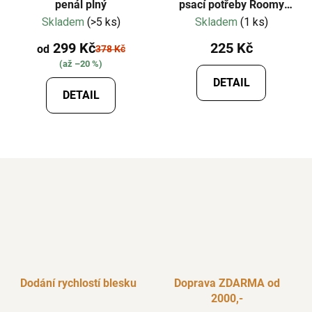
penál plný
psací potřeby Roomy
Pouch prázdné
Skladem
(>5 ks)
Skladem
(1 ks)
299 Kč
225 Kč
od
378 Kč
(až –20 %)
DETAIL
DETAIL
Dodání rychlostí blesku
Doprava ZDARMA od
2000,-