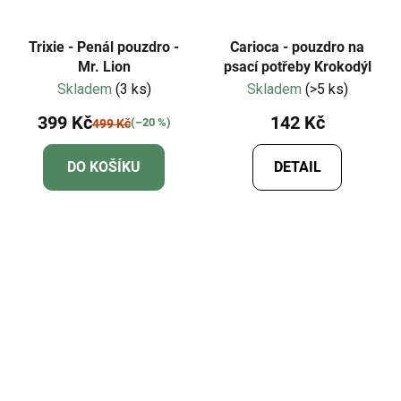
Trixie - Penál pouzdro -
Carioca - pouzdro na
Mr. Lion
psací potřeby Krokodýl
Skladem
(3 ks)
Skladem
(>5 ks)
399 Kč
142 Kč
(–20 %)
499 Kč
DO KOŠÍKU
DETAIL