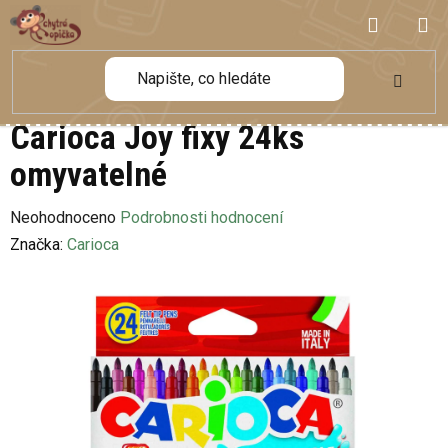
Přejít
NÁKUP
na
obsah
KOŠÍK
Carioca Joy fixy 24ks
omyvatelné
Průměrné
Neohodnoceno
Podrobnosti hodnocení
hodnocení
Značka:
Carioca
produktu
je
0,0
z
5
hvězdiček.