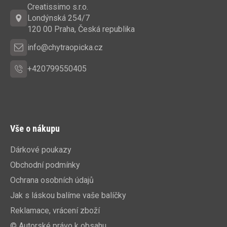
a
Creatissimo s.r.o.
t
Londýnská 254/7
í
120 00 Praha, Česká republika
info@chytraopicka.cz
+420799550405
Vše o nákupu
Dárkové poukazy
Obchodní podmínky
Ochrana osobních údajů
Jak s láskou balíme vaše balíčky
Reklamace, vrácení zboží
© Autorské právo k obsahu