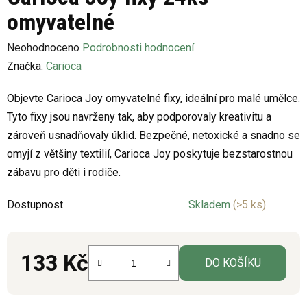
omyvatelné
Průměrné
Neohodnoceno
Podrobnosti hodnocení
hodnocení
Značka:
Carioca
produktu
Objevte Carioca Joy omyvatelné fixy, ideální pro malé umělce.
je
Tyto fixy jsou navrženy tak, aby podporovaly kreativitu a
0,0
zároveň usnadňovaly úklid. Bezpečné, netoxické a snadno se
z
omyjí z většiny textilií, Carioca Joy poskytuje bezstarostnou
5
zábavu pro děti i rodiče.
hvězdiček.
Dostupnost
Skladem
(>5 ks)
133 Kč
DO KOŠÍKU
Měrná cena: