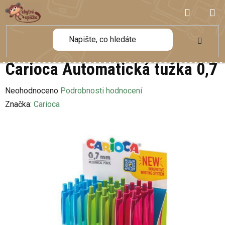
Přejít
NÁKUP
na
obsah
KOŠÍK
Carioca Automatická tužka 0,7
Průměrné
Neohodnoceno
Podrobnosti hodnocení
hodnocení
Značka:
Carioca
produktu
je
0,0
z
5
hvězdiček.