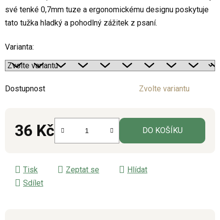
své tenké 0,7mm tuze a ergonomickému designu poskytuje
5
tato tužka hladký a pohodlný zážitek z psaní.
hvězdiček.
Varianta:
Dostupnost
Zvolte variantu
36 Kč
DO KOŠÍKU
Měrná cena:
Tisk
Zeptat se
Hlídat
Sdílet