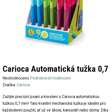
Carioca Automatická tužka 0,7
Průměrné
Neohodnoceno
Podrobnosti hodnocení
hodnocení
Značka:
Carioca
produktu
Zažijte precizní psaní a kreslení s Carioca automatickou
je
tužkou 0,7 mm! Tato kvalitní mechanická tužka je ideální pro
0,0
každodenní použití, ať už ve škole, kanceláři nebo doma. Díky
z