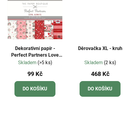
Dekorativní papír -
Děrovačka XL - kruh
Perfect Partners Love
Always 8x8"
Skladem
(>5 ks)
Skladem
(2 ks)
99 Kč
468 Kč
DO KOŠÍKU
DO KOŠÍKU