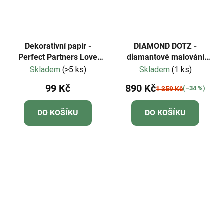
Dekorativní papír -
DIAMOND DOTZ -
Perfect Partners Love
diamantové malování
Always II. 8x8"
Lev s rámem
Skladem
(>5 ks)
Skladem
(1 ks)
99 Kč
890 Kč
(–34 %)
1 359 Kč
DO KOŠÍKU
DO KOŠÍKU