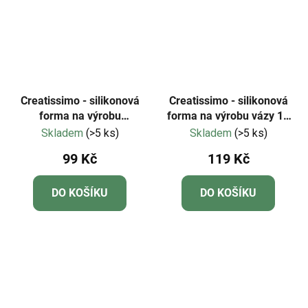
Creatissimo - silikonová
Creatissimo - silikonová
forma na výrobu
forma na výrobu vázy 10
sněhových vloček k
cm
Skladem
(>5 ks)
Skladem
(>5 ks)
zavěšení
99 Kč
119 Kč
DO KOŠÍKU
DO KOŠÍKU