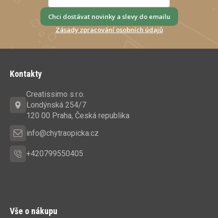
Chci dostávat novinky a slevy do emailu
Zásady zpracování osobních údajů
Z
á
Kontakty
p
a
Creatissimo s.r.o.
t
Londýnská 254/7
í
120 00 Praha, Česká republika
info@chytraopicka.cz
+420799550405
Vše o nákupu