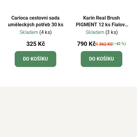
Carioca cestovní sada
Karin Real Brush
uměleckých potřeb 30 ks
PIGMENT 12 ks Fialovo
modré odstíny
Skladem
(4 ks)
Skladem
(3 ks)
325 Kč
790 Kč
(–42 %)
1 362 Kč
DO KOŠÍKU
DO KOŠÍKU