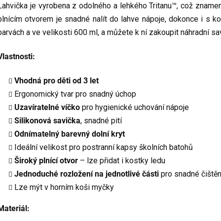
Lahvička je vyrobena z odolného a lehkého Tritanu™, což znamená
plnícím otvorem je snadné nalít do lahve nápoje, dokonce i s ko
barvách a ve velikosti 600 ml, a můžete k ní zakoupit náhradní s
Vlastnosti:
Vhodná pro děti od 3 let
Ergonomický tvar pro snadný úchop
Uzavíratelné víčko
pro hygienické uchování nápoje
Silikonová savička
, snadné pití
Odnímatelný barevný dolní kryt
Ideální velikost pro postranní kapsy školních batohů
Široký plnící otvor
– lze přidat i kostky ledu
Jednoduché rozložení na jednotlivé části
pro snadné čištěn
Lze mýt v horním koši myčky
Materiál: