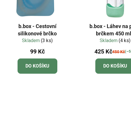
b.box - Cestovní
b.box - Láhev na p
silikonové brčko
brčkem 450 ml
Skladem
(3 ks)
Skladem
spearmint
(4 ks)
99 Kč
425 Kč
(–5
450 Kč
DO KOŠÍKU
DO KOŠÍKU