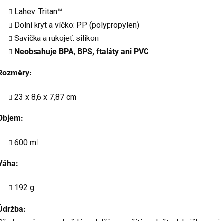
Lahev: Tritan™
Dolní kryt a víčko: PP (polypropylen)
Savička a rukojeť: silikon
Neobsahuje BPA, BPS, ftaláty ani PVC
Rozměry:
23 x 8,6 x 7,87 cm
Objem:
600 ml
Váha:
192 g
Údržba: