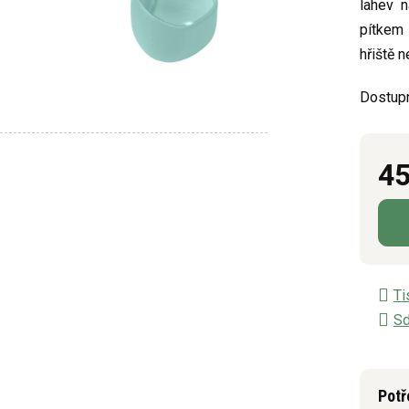
lahev n
z
pítkem 
5
hřiště n
hvězdič
Dostup
45
Měrn
Ti
Sd
Potř