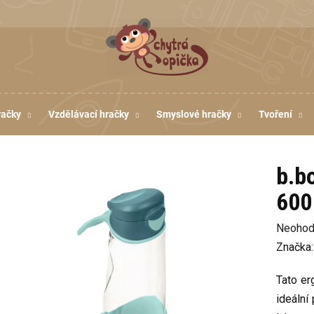
račky
Vzdělávací hračky
Smyslové hračky
Tvoření
b.bo
600
Průměr
Neohod
hodnoc
Značka
produkt
Tato er
je
ideální 
0,0