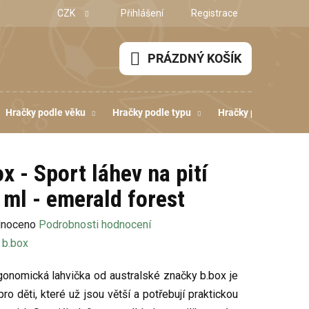
CZK
Přihlášení
Registrace
PRÁZDNÝ KOŠÍK
NÁKUPNÍ
KOŠÍK
Hračky podle věku
Hračky podle typu
Hračky podle dovedn
x - Sport láhev na pití
 ml - emerald forest
né
noceno
Podrobnosti hodnocení
ení
:
b.box
u
gonomická lahvička od australské značky b.box je
pro děti, které už jsou větší a potřebují praktickou