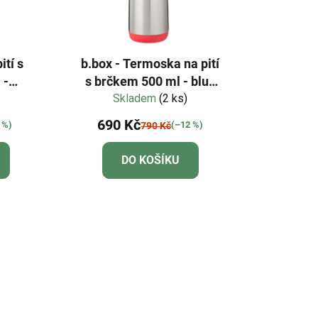
ití s
b.box - Termoska na pití
 -
s brčkem 500 ml - blue
Skladem
blaze
(2 ks)
690 Kč
 %)
(–12 %)
790 Kč
DO KOŠÍKU