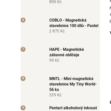
899 Kč
COBLO - Magnetická
stavebnice 100 dílů - Pastel
2 875 Kč
HAPE - Magnetické
zábavné obličeje
99 Kč
MNTL - Mini magnetická
stavebnice My Tiny World-
56 ks
539 Kč
Pentart alkoholový inkoust