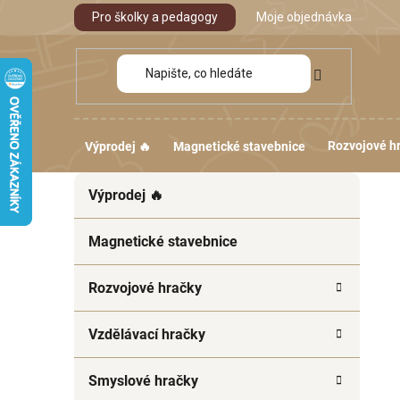
Přejít
Pro školky a pedagogy
Moje objednávka
na
obsah
Rozvojové h
Výprodej 🔥
Magnetické stavebnice
P
K
Přeskočit
Výprodej 🔥
a
kategorie
o
t
s
e
Magnetické stavebnice
t
g
r
o
Rozvojové hračky
a
r
i
n
Vzdělávací hračky
e
n
í
Smyslové hračky
p