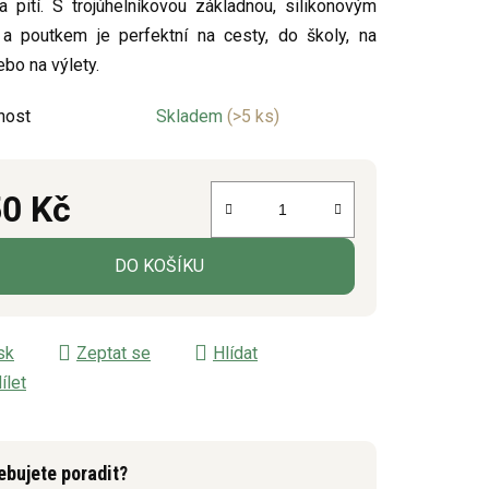
a pití. S trojúhelníkovou základnou, silikonovým
a poutkem je perfektní na cesty, do školy, na
ebo na výlety.
ek.
nost
Skladem
(>5 ks)
0 Kč
á cena:
DO KOŠÍKU
sk
Zeptat se
Hlídat
ílet
ebujete poradit?