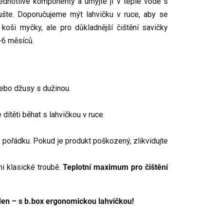
ednotlivé komponenty a umyjte ji v teplé vodě s
šte. Doporučujeme mýt lahvičku v ruce, aby se
 koši myčky, ale pro důkladnější čištění savičky
-6 měsíců.
nebo džusy s dužinou.
ítěti běhat s lahvičkou v ruce.
 pořádku. Pokud je produkt poškozený, zlikvidujte
ni klasické troubě.
Teplotní maximum pro čištění
 den – s b.box ergonomickou lahvičkou!