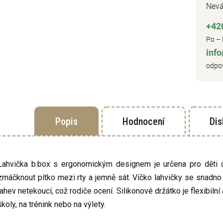
Nevá
+42
Po – 
inf
odpov
Popis
Hodnocení
Dis
Lahvička b.box s ergonomickým designem je určena pro děti od
zmáčknout pítko mezi rty a jemně sát. Víčko lahvičky se snadno o
lahev netekoucí, což rodiče ocení. Silikonové držátko je flexibiln
školy, na trénink nebo na výlety.