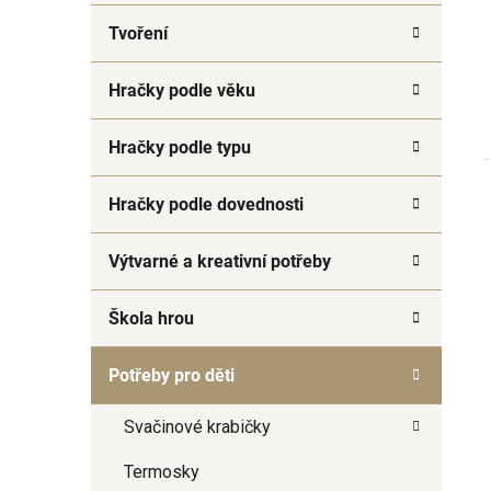
a
Tvoření
n
e
Hračky podle věku
l
Hračky podle typu
Hračky podle dovednosti
Výtvarné a kreativní potřeby
Škola hrou
Potřeby pro děti
Svačinové krabičky
Termosky