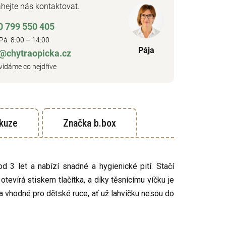
hejte nás kontaktovat.
0 799 550 405
Pá 8:00 – 14:00
Pája
o@chytraopicka.cz
ídáme co nejdříve
kuze
Značka
b.box
 3 let a nabízí snadné a hygienické pití. Stačí
tevírá stiskem tlačítka, a díky těsnícímu víčku je
í a vhodné pro dětské ruce, ať už lahvičku nesou do