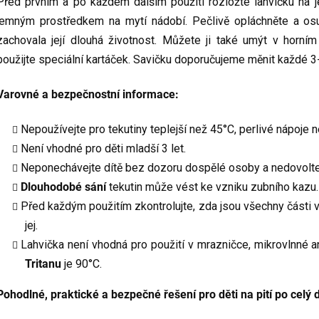
Před prvním a po každém dalším použití rozložte lahvičku na j
jemným prostředkem na mytí nádobí. Pečlivě opláchněte a osu
zachovala její dlouhá životnost. Můžete ji také umýt v horním
použijte speciální kartáček. Savičku doporučujeme měnit každé 3
Varovné a bezpečnostní informace:
Nepoužívejte pro tekutiny teplejší než 45°C, perlivé nápoje 
Není vhodné pro děti mladší 3 let.
Neponechávejte dítě bez dozoru dospělé osoby a nedovolte d
Dlouhodobé sání
tekutin může vést ke vzniku zubního kazu.
Před každým použitím zkontrolujte, zda jsou všechny části v
jej.
Lahvička není vhodná pro použití v mrazničce, mikrovlnné a
Tritanu
je 90°C.
Pohodlné, praktické a bezpečné řešení pro děti na pití po celý