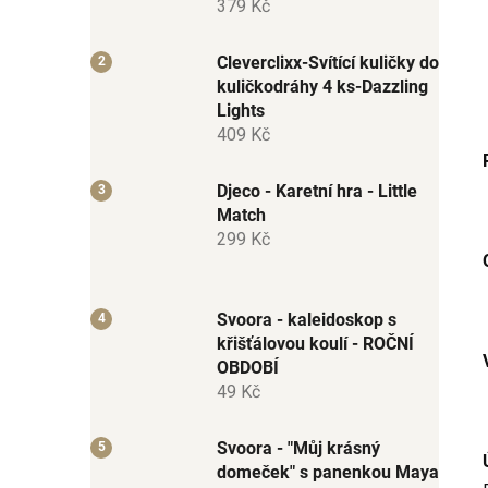
379 Kč
Cleverclixx-Svítící kuličky do
kuličkodráhy 4 ks-Dazzling
Lights
409 Kč
Djeco - Karetní hra - Little
Match
299 Kč
Svoora - kaleidoskop s
křišťálovou koulí - ROČNÍ
OBDOBÍ
49 Kč
Svoora - "Můj krásný
domeček" s panenkou Maya