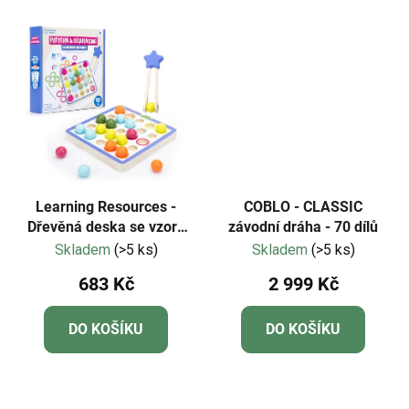
Learning Resources -
COBLO - CLASSIC
Dřevěná deska se vzory
závodní dráha - 70 dílů
a sekvencemi
Skladem
(>5 ks)
Skladem
(>5 ks)
683 Kč
2 999 Kč
DO KOŠÍKU
DO KOŠÍKU