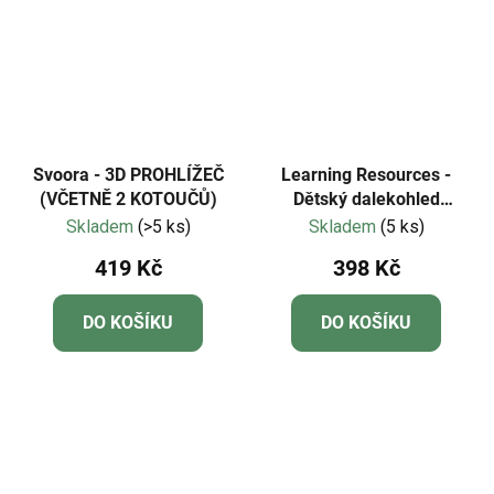
Svoora - 3D PROHLÍŽEČ
Learning Resources -
(VČETNĚ 2 KOTOUČŮ)
Dětský dalekohled
GeoSafari® Jr.
Skladem
(>5 ks)
Skladem
(5 ks)
419 Kč
398 Kč
DO KOŠÍKU
DO KOŠÍKU