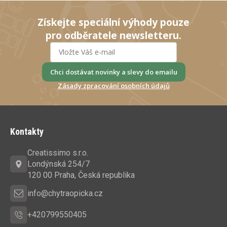
Získejte speciální výhody pouze
pro odběratele newsletteru.
Chci dostávat novinky a slevy do emailu
Zásady zpracování osobních údajů
Z
á
Kontakty
p
a
Creatissimo s.r.o.
t
Londýnská 254/7
í
120 00 Praha, Česká republika
info@chytraopicka.cz
+420799550405