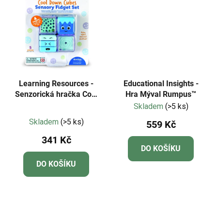
Learning Resources -
Educational Insights -
Senzorická hračka Cool
Hra Mýval Rumpus™
Down Cubes
Skladem
(>5 ks)
Průměrné
Skladem
(>5 ks)
559 Kč
hodnocení
341 Kč
produktu
DO KOŠÍKU
je
DO KOŠÍKU
3,7
z
5
hvězdiček.