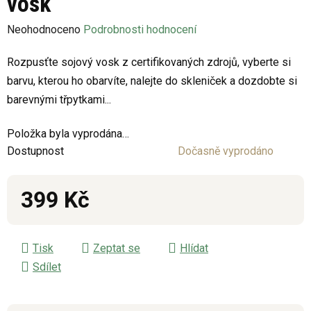
vosk
Průměrné
Neohodnoceno
Podrobnosti hodnocení
hodnocení
Rozpusťte sojový vosk z certifikovaných zdrojů, vyberte si
produktu
barvu, kterou ho obarvíte, nalejte do skleniček a dozdobte si
je
barevnými třpytkami...
0,0
z
Položka byla vyprodána…
5
Dostupnost
Dočasně vyprodáno
hvězdiček.
399 Kč
Měrná cena:
Tisk
Zeptat se
Hlídat
Sdílet