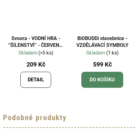
Svoora - VODNÍ HRA -
BiOBUDDi stavebnice -
“ŠÍLENSTVÍ” - ČERVENÁ,
VZDĚLÁVACÍ SYMBOLY
MODRÁ , ZELENÁ
Skladem
(>5 ks)
Skladem
(1 ks)
209 Kč
599 Kč
DETAIL
DO KOŠÍKU
Podobné produkty