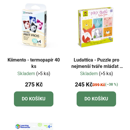
Kiimento - termopapír 40
Ludattica - Puzzle pro
ks
nejmenší tváře mláďat -
Dudu
Skladem
(>5 ks)
Skladem
(>5 ks)
275 Kč
245 Kč
(–38 %)
399 Kč
DO KOŠÍKU
DO KOŠÍKU