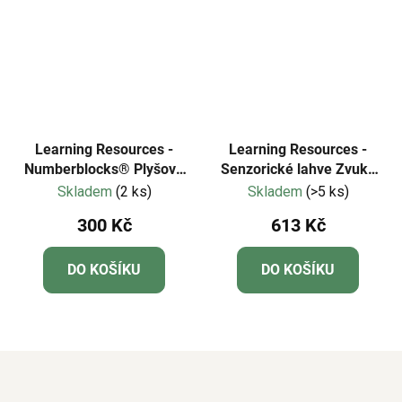
Learning Resources -
Learning Resources -
Numberblocks® Plyšová
Senzorické lahve Zvuky
jednička
deště
Skladem
(2 ks)
Skladem
(>5 ks)
300 Kč
613 Kč
DO KOŠÍKU
DO KOŠÍKU