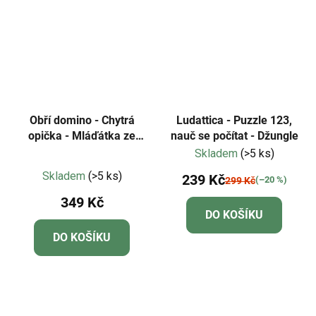
Obří domino - Chytrá
Ludattica - Puzzle 123,
opička - Mláďátka ze
nauč se počítat - Džungle
statku a počty
Skladem
(>5 ks)
Průměrné
Skladem
(>5 ks)
239 Kč
(–20 %)
299 Kč
hodnocení
349 Kč
produktu
DO KOŠÍKU
je
DO KOŠÍKU
5,0
z
5
hvězdiček.