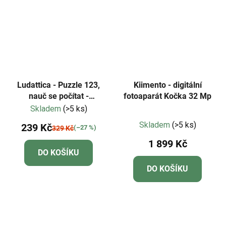
Ludattica - Puzzle 123,
Kiimento - digitální
nauč se počítat -
fotoaparát Kočka 32 Mp
Dinosauři
Skladem
(>5 ks)
Průměrné
Skladem
(>5 ks)
239 Kč
(–27 %)
329 Kč
hodnocení
1 899 Kč
produktu
DO KOŠÍKU
je
DO KOŠÍKU
5,0
z
5
hvězdiček.