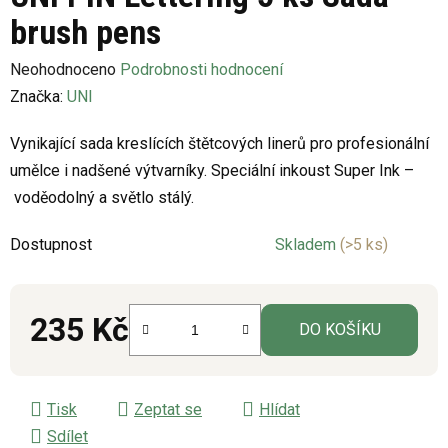
brush pens
Průměrné
Neohodnoceno
Podrobnosti hodnocení
hodnocení
Značka:
UNI
produktu
Vynikající sada kreslících štětcových linerů pro profesionální
je
umělce i nadšené výtvarníky. Speciální inkoust Super Ink –
0,0
voděodolný a světlo stálý.
z
5
Dostupnost
Skladem
(>5 ks)
hvězdiček.
235 Kč
DO KOŠÍKU
Měrná cena:
Tisk
Zeptat se
Hlídat
Sdílet