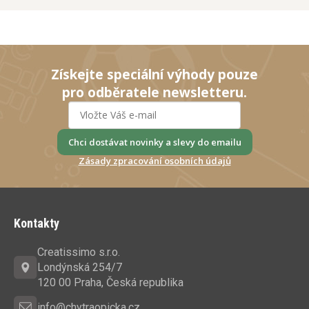
Získejte speciální výhody pouze
pro odběratele newsletteru.
Chci dostávat novinky a slevy do emailu
Zásady zpracování osobních údajů
Z
á
Kontakty
p
a
Creatissimo s.r.o.
t
Londýnská 254/7
í
120 00 Praha, Česká republika
info@chytraopicka.cz