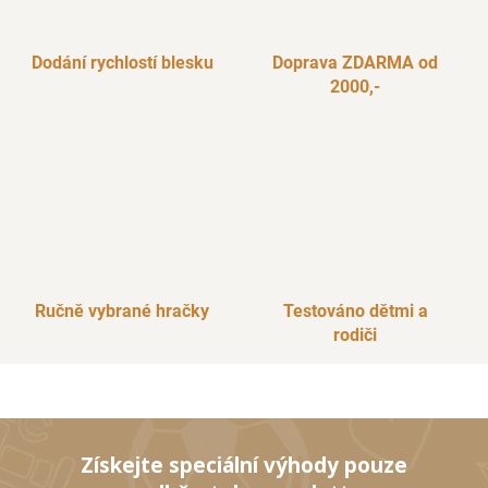
p
r
Dodání rychlostí blesku
Doprava ZDARMA od
v
2000,-
k
y
v
ý
p
i
s
u
Ručně vybrané hračky
Testováno dětmi a
rodiči
Získejte speciální výhody pouze