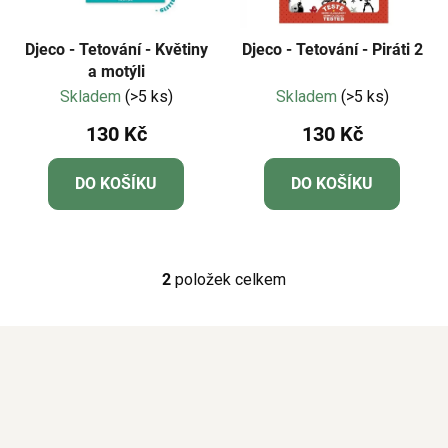
o
u
d
k
Djeco - Tetování - Květiny
Djeco - Tetování - Piráti 2
u
a motýli
t
Skladem
(>5 ks)
Skladem
(>5 ks)
k
ů
t
130 Kč
130 Kč
ů
DO KOŠÍKU
DO KOŠÍKU
2
položek celkem
O
v
l
á
d
a
c
í