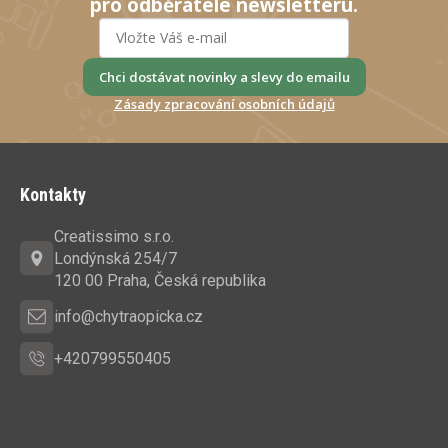
pro odběratele newsletteru.
Chci dostávat novinky a slevy do emailu
Zásady zpracování osobních údajů
Z
á
Kontakty
p
a
Creatissimo s.r.o.
t
Londýnská 254/7
í
120 00 Praha, Česká republika
info@chytraopicka.cz
+420799550405