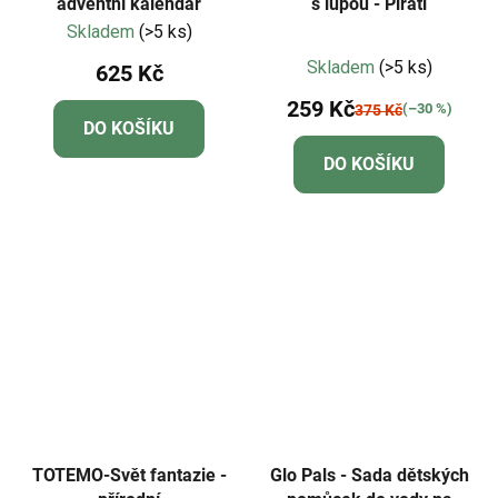
adventní kalendář
s lupou - Piráti
Skladem
(>5 ks)
Průměrné
Skladem
(>5 ks)
625 Kč
hodnocení
259 Kč
produktu
(–30 %)
375 Kč
DO KOŠÍKU
je
DO KOŠÍKU
5,0
z
5
hvězdiček.
TOTEMO-Svět fantazie -
Glo Pals - Sada dětských