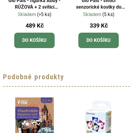
Glo Pals - figurka Abby -
Glo Pals - svítící
RŮŽOVÁ + 2 svítící
senzorické kostky do
kostky do vody
vody-zelená - Pippa 4ks
Skladem
(>5 ks)
Skladem
(5 ks)
489 Kč
339 Kč
DO KOŠÍKU
DO KOŠÍKU
Podobné produkty