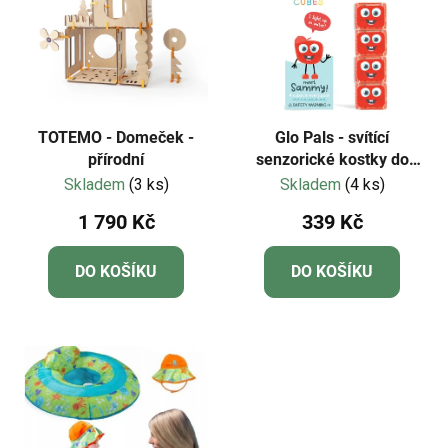
TOTEMO - Domeček -
Glo Pals - svítící
přírodní
senzorické kostky do
vody-červená - Sammy-
Skladem
(3 ks)
Skladem
(4 ks)
4 ks
1 790 Kč
339 Kč
DO KOŠÍKU
DO KOŠÍKU