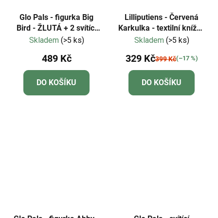
Glo Pals - figurka Big
Lilliputiens - Červená
Bird - ŽLUTÁ + 2 svítící
Karkulka - textilní knížka
kostky do vody
s kousátkem
Skladem
(>5 ks)
Skladem
(>5 ks)
489 Kč
329 Kč
(–17 %)
399 Kč
DO KOŠÍKU
DO KOŠÍKU