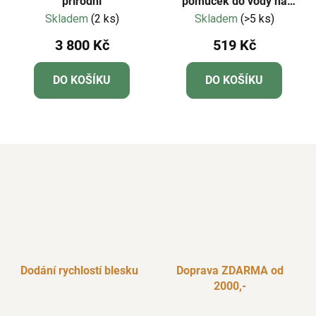
přírodní
pomůcek do vody na
hraní Glo Pals
Skladem
(2 ks)
Skladem
(>5 ks)
3 800 Kč
519 Kč
DO KOŠÍKU
DO KOŠÍKU
Dodání rychlostí blesku
Doprava ZDARMA od
2000,-