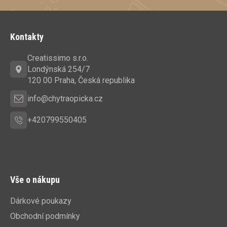
Z
á
Kontakty
p
a
Creatissimo s.r.o.
t
Londýnská 254/7
í
120 00 Praha, Česká republika
info@chytraopicka.cz
+420799550405
Vše o nákupu
Dárkové poukazy
Obchodní podmínky