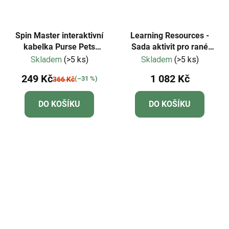
Spin Master interaktivní
Learning Resources -
kabelka Purse Pets
Sada aktivit pro rané
HOLLYHOPS králík
dovednosti Crocodile
Skladem
(>5 ks)
Skladem
(>5 ks)
Hop™
249 Kč
1 082 Kč
(–31 %)
366 Kč
DO KOŠÍKU
DO KOŠÍKU