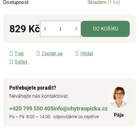
Dostupnost
Skladem
(1 ks)
829 Kč
DO KOŠÍKU
Měrná cena:
Tisk
Zeptat se
Hlídat
Sdílet
Potřebujete poradit?
Neváhejte nás kontaktovat.
+420 799 550 405
info@chytraopicka.cz
Pája
Po – Pá 8:00 – 14:00
odpovídáme co nejdříve