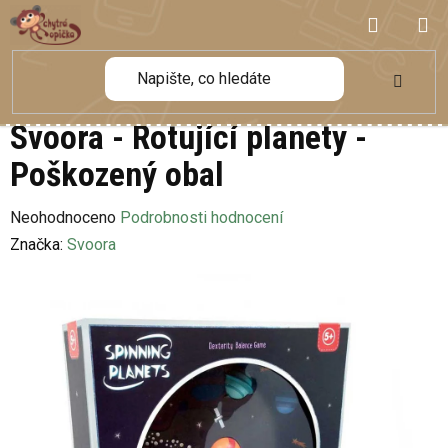
Přejít
NÁKUP
na
obsah
KOŠÍK
Svoora - Rotující planety -
Poškozený obal
Průměrné
Neohodnoceno
Podrobnosti hodnocení
hodnocení
Značka:
Svoora
produktu
je
0,0
z
5
hvězdiček.