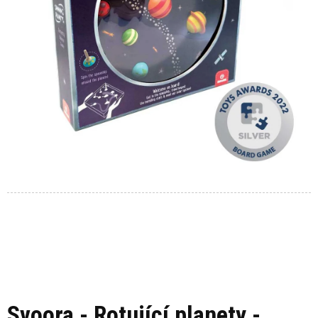
Svoora - Rotující planety -