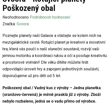
Poškozený obal
Průměrné
Neohodnoceno
Podrobnosti hodnocení
hodnocení
Značka:
Svoora
produktu
Poznejte planety naší Galaxie a otáčejte se kolem nich na
je
mezigalaktické cestě. Rotující planet je kreativní a inovativní
0,0
hra, která vás poučí o naší sluneční soustavě, rozvíjí vaši
z
jemnou motoriku a koordinaci rukou a očí a posiluje kreativitu
5
a prostorové vnímání! Dle věku dítěte můžete hrát
hvězdiček.
odpovídajíci úroveň hry a zapojení jednotlivých součástí,
doporučujeme už pro děti od 5 let.
Poškozený obal / Vadný kus z výroby – Jedna planetka
(oranžovo-červená) je mírně prasklá již z výroby. Zboží
nebylo rozbaleno, jedná se o vadu přímo od výrobce.