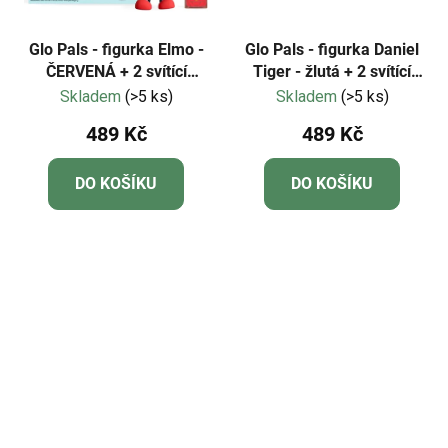
Glo Pals - figurka Elmo -
Glo Pals - figurka Daniel
ČERVENÁ + 2 svítící
Tiger - žlutá + 2 svítící
kostky do vody
kostky do vody
Skladem
(>5 ks)
Skladem
(>5 ks)
489 Kč
489 Kč
DO KOŠÍKU
DO KOŠÍKU