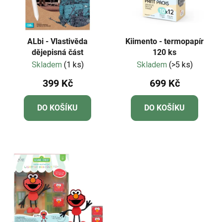
ALbi - Vlastivěda
Kiimento - termopapír
dějepisná část
120 ks
Skladem
(1 ks)
Skladem
(>5 ks)
399 Kč
699 Kč
DO KOŠÍKU
DO KOŠÍKU