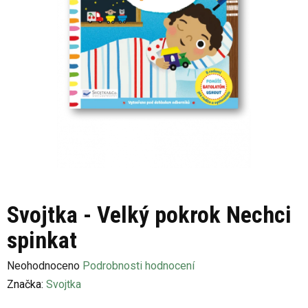
Svojtka - Velký pokrok Nechci
spinkat
Průměrné
Neohodnoceno
Podrobnosti hodnocení
hodnocení
Značka:
Svojtka
produktu