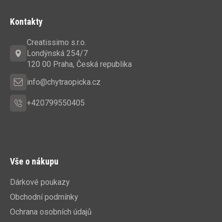
Z
á
Kontakty
p
a
Creatissimo s.r.o.
t
Londýnská 254/7
í
120 00 Praha, Česká republika
info@chytraopicka.cz
+420799550405
Vše o nákupu
Dárkové poukazy
Obchodní podmínky
Ochrana osobních údajů