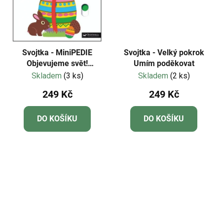
Svojtka - MiniPEDIE
Svojtka - Velký pokrok
Objevujeme svět!
Umím poděkovat
Velikonoce
Skladem
(3 ks)
Skladem
(2 ks)
249 Kč
249 Kč
DO KOŠÍKU
DO KOŠÍKU