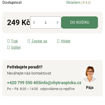
Dostupnost
Skladem
(4 ks)
je
0,0
z
249 Kč
DO KOŠÍKU
5
hvězdiček.
Měrná cena:
Tisk
Zeptat se
Hlídat
Sdílet
Potřebujete poradit?
Neváhejte nás kontaktovat.
+420 799 550 405
info@chytraopicka.cz
Pája
Po – Pá 8:00 – 14:00
odpovídáme co nejdříve