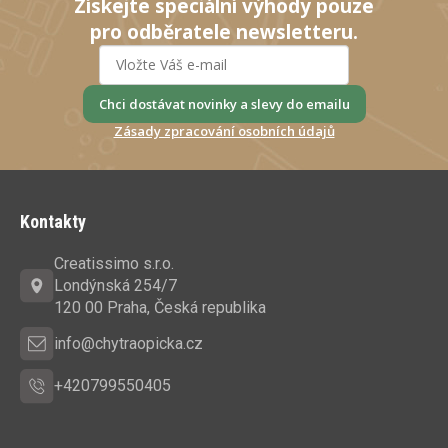
Získejte speciální výhody pouze
pro odběratele newsletteru.
Chci dostávat novinky a slevy do emailu
Zásady zpracování osobních údajů
Z
á
Kontakty
p
a
Creatissimo s.r.o.
t
Londýnská 254/7
í
120 00 Praha, Česká republika
info@chytraopicka.cz
+420799550405