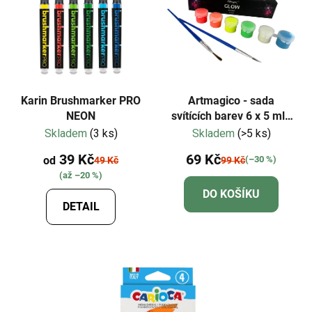
Karin Brushmarker PRO
Artmagico - sada
NEON
svítících barev 6 x 5 ml -
neonové odstíny
Skladem
(3 ks)
Skladem
(>5 ks)
39 Kč
69 Kč
od
(–30 %)
49 Kč
99 Kč
(až –20 %)
DO KOŠÍKU
DETAIL