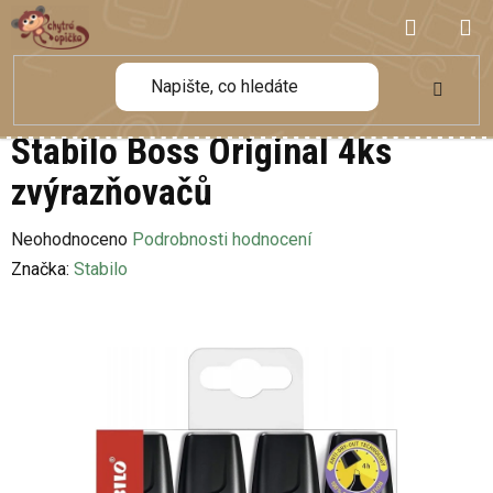
Přejít
NÁKUP
na
obsah
KOŠÍK
Stabilo Boss Original 4ks
zvýrazňovačů
Průměrné
Neohodnoceno
Podrobnosti hodnocení
hodnocení
Značka:
Stabilo
produktu
je
0,0
z
5
hvězdiček.