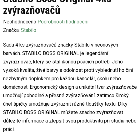
zvýrazňovačů
Průměrné
Neohodnoceno
Podrobnosti hodnocení
hodnocení
Značka:
Stabilo
produktu
Sada 4 ks zvýrazňovačů značky Stabilo v neonových
je
barvách. STABILO BOSS ORIGINAL je legendární
0,0
zvýrazňovač, který se stal ikonou psacích potřeb. Jeho
z
vysoká kvalita, živé barvy a odolnost proti vyblednutí ho činí
5
nezbytným doplňkem pro každou kancelář, školu nebo
hvězdiček.
domácnost. Ergonomický design a unikátní tvar zvýrazňovače
umožňují pohodlné a přesné zvýrazňování, zatímco široký
úhel špičky umožňuje zvýraznit různé tloušťky textu. Díky
STABILO BOSS ORIGINAL můžete snadno zvýrazňovat
důležité informace a zlepšit svou produktivitu při studiu nebo
práci.