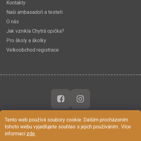
Kontakty
Naši ambasadoři a testeři
O nás
Jak vznikla Chytrá opička?
Pro školy a školky
Velkoobchod registrace
Tento web používá soubory cookie. Dalším procházením
tohoto webu vyjadřujete souhlas s jejich používáním.. Více
informací
zde
.