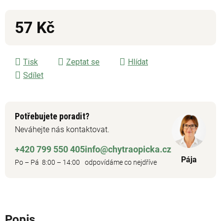
57 Kč
Měrná cena:
Tisk
Zeptat se
Hlídat
Sdílet
Potřebujete poradit?
Neváhejte nás kontaktovat.
+420 799 550 405
info@chytraopicka.cz
Pája
Po – Pá 8:00 – 14:00
odpovídáme co nejdříve
Popis