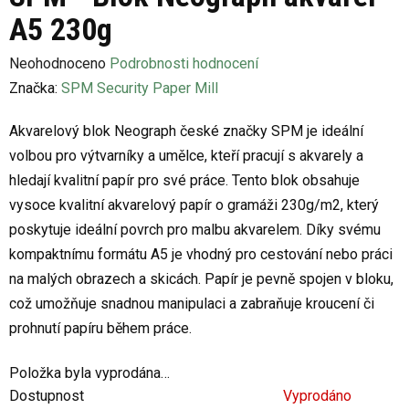
A5 230g
Průměrné
Neohodnoceno
Podrobnosti hodnocení
hodnocení
Značka:
SPM Security Paper Mill
produktu
Akvarelový blok Neograph české značky SPM je ideální
je
volbou pro výtvarníky a umělce, kteří pracují s akvarely a
0,0
hledají kvalitní papír pro své práce. Tento blok obsahuje
z
vysoce kvalitní akvarelový papír o gramáži 230g/m2, který
5
poskytuje ideální povrch pro malbu akvarelem. Díky svému
hvězdiček.
kompaktnímu formátu A5 je vhodný pro cestování nebo práci
na malých obrazech a skicách. Papír je pevně spojen v bloku,
což umožňuje snadnou manipulaci a zabraňuje kroucení či
prohnutí papíru během práce.
Položka byla vyprodána…
Dostupnost
Vyprodáno