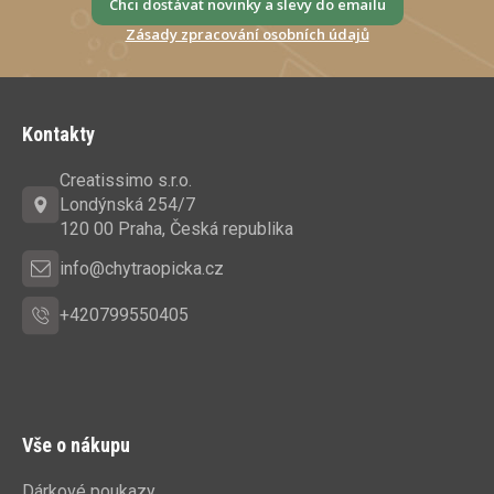
Chci dostávat novinky a slevy do emailu
Zásady zpracování osobních údajů
Z
á
Kontakty
p
a
Creatissimo s.r.o.
t
Londýnská 254/7
í
120 00 Praha, Česká republika
info@chytraopicka.cz
+420799550405
Vše o nákupu
Dárkové poukazy