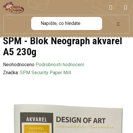
Přejít
NÁKUP
na
obsah
KOŠÍK
SPM - Blok Neograph akvarel
A5 230g
Průměrné
Neohodnoceno
Podrobnosti hodnocení
hodnocení
Značka:
SPM Security Paper Mill
produktu
je
0,0
z
5
hvězdiček.