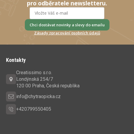
pro odběratele newsletteru.
Chci dostávat novinky a slevy do emailu
Zásady zpracování osobních údajů
Z
á
Kontakty
p
a
Creatissimo s.r.o.
t
Londýnská 254/7
í
120 00 Praha, Česká republika
info@chytraopicka.cz
+420799550405