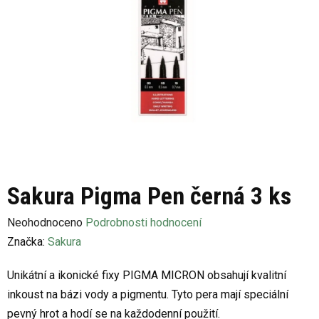
Sakura Pigma Pen černá 3 ks
Průměrné
Neohodnoceno
Podrobnosti hodnocení
hodnocení
Značka:
Sakura
produktu
Unikátní a ikonické fixy PIGMA MICRON obsahují kvalitní
je
inkoust na bázi vody a pigmentu. Tyto pera mají speciální
0,0
pevný hrot a hodí se na každodenní použití.
z