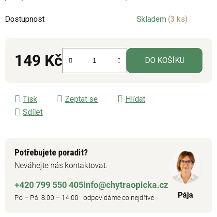
5
Dostupnost
Skladem
(3 ks)
hvězdiček.
149 Kč
DO KOŠÍKU
Měrná cena:
Tisk
Zeptat se
Hlídat
Sdílet
Potřebujete poradit?
Neváhejte nás kontaktovat.
+420 799 550 405
info@chytraopicka.cz
Pája
Po – Pá 8:00 – 14:00
odpovídáme co nejdříve