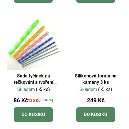
Sada tyčinek na
Silikonová forma na
tečkování a tvoření
kameny 3 ks
mandal 8 kusů
Skladem
(>5 ks)
Skladem
(>5 ks)
86 Kč
249 Kč
(–36 %)
135 Kč
DO KOŠÍKU
DO KOŠÍKU