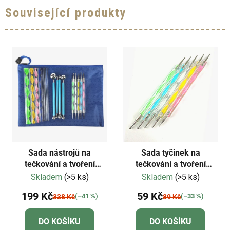
Související produkty
Sada nástrojů na
Sada tyčinek na
tečkování a tvoření
tečkování a tvoření
mandal 18 kusů
mandal 5 kusů
Skladem
(>5 ks)
Skladem
(>5 ks)
199 Kč
59 Kč
(–41 %)
(–33 %)
338 Kč
89 Kč
DO KOŠÍKU
DO KOŠÍKU