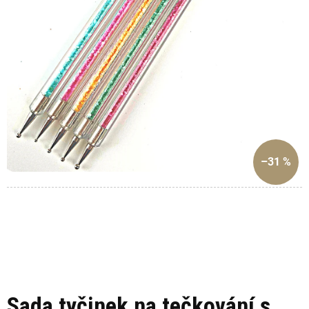
–31 %
Sada tyčinek na tečkování s