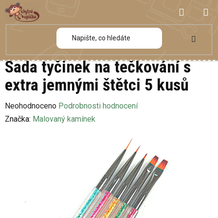
Přejít
NÁKUP
na
obsah
KOŠÍK
Sada tyčinek na tečkování s
extra jemnými štětci 5 kusů
Průměrné
Neohodnoceno
Podrobnosti hodnocení
hodnocení
Značka:
Malovaný kamínek
produktu
je
0,0
z
5
hvězdiček.