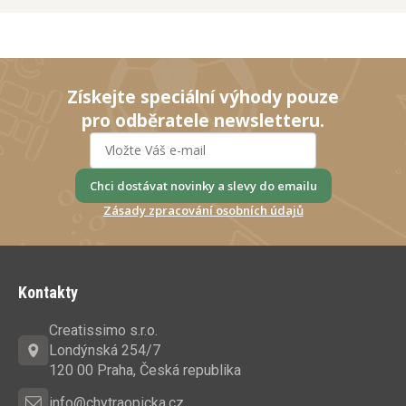
Získejte speciální výhody pouze
pro odběratele newsletteru.
Chci dostávat novinky a slevy do emailu
Zásady zpracování osobních údajů
Z
á
Kontakty
p
a
Creatissimo s.r.o.
t
Londýnská 254/7
í
120 00 Praha, Česká republika
info@chytraopicka.cz