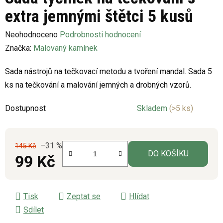
extra jemnými štětci 5 kusů
Průměrné
Neohodnoceno
Podrobnosti hodnocení
hodnocení
Značka:
Malovaný kamínek
produktu
Sada nástrojů na tečkovací metodu a tvoření mandal. Sada 5
je
ks na tečkování a malování jemných a drobných vzorů.
0,0
z
Dostupnost
Skladem
(>5 ks)
5
hvězdiček.
–31 %
145 Kč
DO KOŠÍKU
99 Kč
Měrná cena:
Tisk
Zeptat se
Hlídat
Sdílet