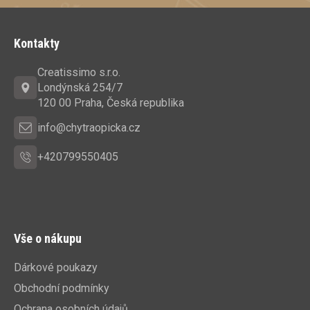
Z
á
Kontakty
p
a
Creatissimo s.r.o.
t
Londýnská 254/7
í
120 00 Praha, Česká republika
info@chytraopicka.cz
+420799550405
Vše o nákupu
Dárkové poukazy
Obchodní podmínky
Ochrana osobních údajů