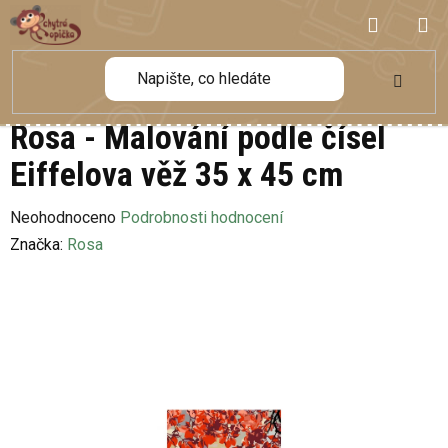
Přejít
NÁKUP
na
obsah
KOŠÍK
Rosa - Malování podle čísel
Eiffelova věž 35 x 45 cm
Průměrné
Neohodnoceno
Podrobnosti hodnocení
hodnocení
Značka:
Rosa
produktu
je
0,0
z
5
hvězdiček.