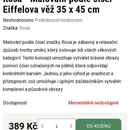
Eiffelova věž 35 x 45 cm
Průměrné
Neohodnoceno
Podrobnosti hodnocení
hodnocení
Značka:
Rosa
produktu
Malování podle čísel značky Rosa je zábavný a relaxační
je
způsob tvorby umění, který oslovuje lidi všech věkových
0,0
kategorií. Tento koncept umožňuje vytvářet krásné obrazy
z
pomocí čísel označených na plátně, která odpovídají
5
konkrétním barvám. Jednou z jeho výhod je snadnost a
hvězdiček.
přístupnost, což umožňuje i úplným začátečníkům vytvářet
komplexní a působivé obrazy.
Dostupnost
Momentálně nedostupné
389 Kč
DO KOŠÍKU