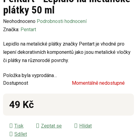
plátky 50 ml
Průměrné
Neohodnoceno
Podrobnosti hodnocení
hodnocení
Značka:
Pentart
produktu
Lepidlo na metalické plátky značky Pentart je vhodné pro
je
lepení dekorativních komponentů jako jsou metalické vločky
0,0
či plátky na různorodé povrchy.
z
5
Položka byla vyprodána…
hvězdiček.
Dostupnost
Momentálně nedostupné
49 Kč
Měrná cena:
Tisk
Zeptat se
Hlídat
Sdílet