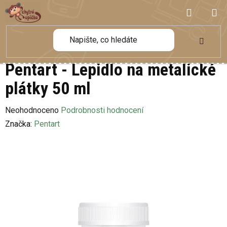
Přejít
NÁKUP
na
obsah
KOŠÍK
Pentart - Lepidlo na metalické
plátky 50 ml
Průměrné
Neohodnoceno
Podrobnosti hodnocení
hodnocení
Značka:
Pentart
produktu
je
0,0
z
5
hvězdiček.