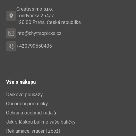
a
Creatissimo s.r.o.
t
Londýnská 254/7
í
120 00 Praha, Česká republika
info@chytraopicka.cz
+420799550405
Vše o nákupu
Dárkové poukazy
Obchodní podmínky
Ochrana osobních údajů
Jak s láskou balíme vaše balíčky
Reklamace, vrácení zboží