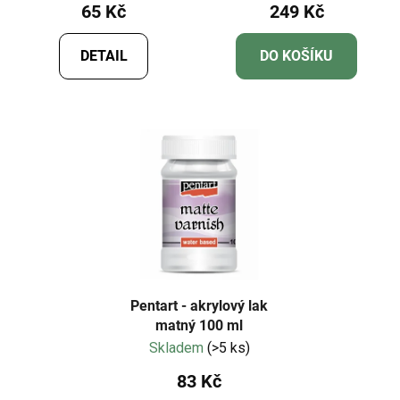
65 Kč
249 Kč
DETAIL
DO KOŠÍKU
Pentart - akrylový lak
matný 100 ml
Skladem
(>5 ks)
83 Kč