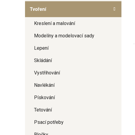
a
Tvoření
n
e
Kreslení a malování
l
Modelíny a modelovací sady
Lepení
Skládání
Vystřihování
Navlékání
Pískování
Tetování
Psací potřeby
Bločky