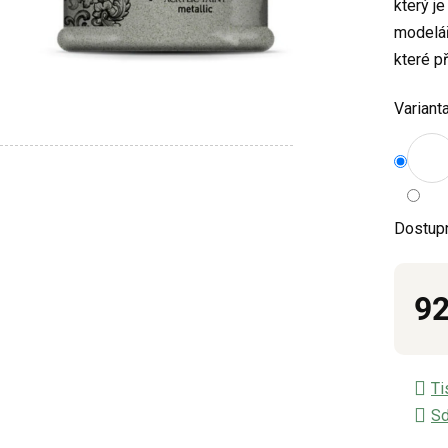
který j
z
modelář
5
které p
hvězdič
Varianta
Dostup
92
Měrn
Ti
Sd