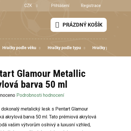
CZK
Přihlášení
Registrace
PRÁZDNÝ KOŠÍK
NÁKUPNÍ
KOŠÍK
Hračky podle věku
Hračky podle typu
Hračky podle dovedn
tart Glamour Metallic
ylová barva 50 ml
né
noceno
Podrobnosti hodnocení
ení
 dokonalý metalický lesk s Pentart Glamour
u
ká akrylová barva 50 ml. Tato prémiová akrylová
odá vašim výtvorům oslnivý a luxusní vzhled,