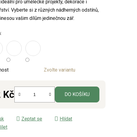
e ideální pro umělecké projekty, dekorace i
ství. Vyberte si z různých nádherných odstínů,
řinesou vašim dílům jedinečnou zář.
ek.
:
nost
Zvolte variantu
 Kč
DO KOŠÍKU
á cena:
sk
Zeptat se
Hlídat
ílet