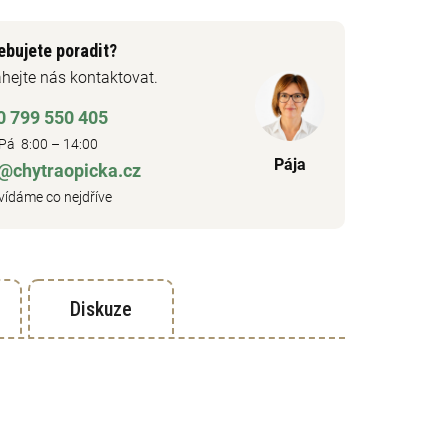
ebujete poradit?
hejte nás kontaktovat.
0 799 550 405
Pá 8:00 – 14:00
Pája
o@chytraopicka.cz
ídáme co nejdříve
Diskuze