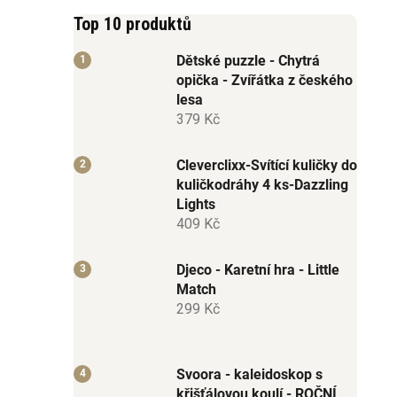
Top 10 produktů
Dětské puzzle - Chytrá
opička - Zvířátka z českého
lesa
379 Kč
Cleverclixx-Svítící kuličky do
kuličkodráhy 4 ks-Dazzling
Lights
409 Kč
Djeco - Karetní hra - Little
Match
299 Kč
Svoora - kaleidoskop s
křišťálovou koulí - ROČNÍ