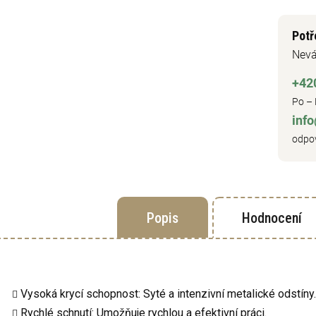
Potř
Nevá
+42
Po – 
inf
odpov
Popis
Hodnocení
Vysoká krycí schopnost: Syté a intenzivní metalické odstíny.
Rychlé schnutí: Umožňuje rychlou a efektivní práci.