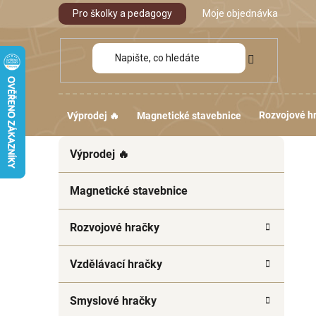
Přejít
Pro školky a pedagogy
Moje objednávka
na
obsah
Rozvojové h
Výprodej 🔥
Magnetické stavebnice
P
K
Přeskočit
Výprodej 🔥
a
kategorie
o
t
s
e
Magnetické stavebnice
t
g
r
o
Rozvojové hračky
a
r
i
n
Vzdělávací hračky
e
n
í
Smyslové hračky
p