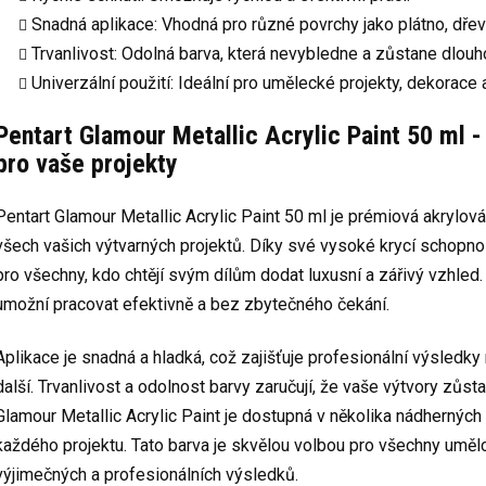
Snadná aplikace: Vhodná pro různé povrchy jako plátno, dřevo,
Trvanlivost: Odolná barva, která nevybledne a zůstane dlouh
Univerzální použití: Ideální pro umělecké projekty, dekorace 
Pentart Glamour Metallic Acrylic Paint 50 ml -
pro vaše projekty
Pentart Glamour Metallic Acrylic Paint 50 ml je prémiová akrylová
všech vašich výtvarných projektů. Díky své vysoké krycí schopnos
pro všechny, kdo chtějí svým dílům dodat luxusní a zářivý vzhled.
umožní pracovat efektivně a bez zbytečného čekání.
Aplikace je snadná a hladká, což zajišťuje profesionální výsledky n
další. Trvanlivost a odolnost barvy zaručují, že vaše výtvory zůs
Glamour Metallic Acrylic Paint je dostupná v několika nádherných 
každého projektu. Tato barva je skvělou volbou pro všechny umělc
výjimečných a profesionálních výsledků.