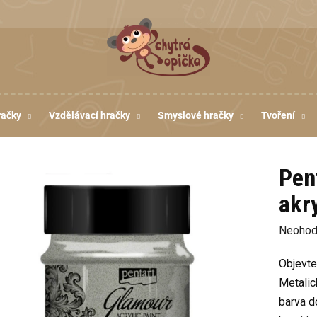
račky
Vzdělávací hračky
Smyslové hračky
Tvoření
Pen
akr
Průměr
Neohod
hodnoc
Objevte
produkt
Metalic
je
barva d
0,0