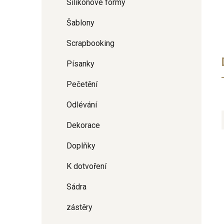
Silikonové formy
Šablony
Scrapbooking
Písanky
Pečetění
Odlévání
Dekorace
Doplňky
K dotvoření
Sádra
zástěry