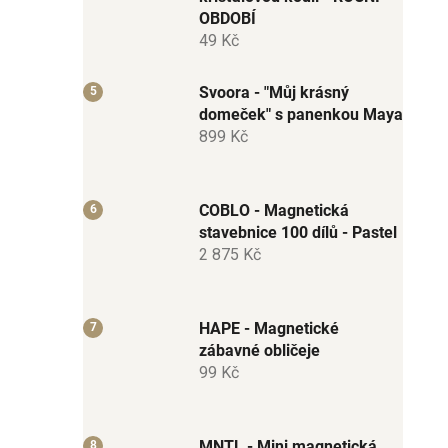
OBDOBÍ
49 Kč
Svoora - "Můj krásný
domeček" s panenkou Maya
899 Kč
COBLO - Magnetická
stavebnice 100 dílů - Pastel
2 875 Kč
HAPE - Magnetické
zábavné obličeje
99 Kč
MNTL - Mini magnetická