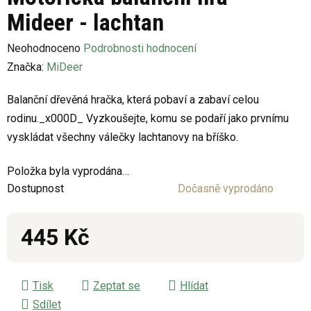
Mideer - lachtan
Průměrné
Neohodnoceno
Podrobnosti hodnocení
hodnocení
Značka:
MiDeer
produktu
Balanční dřevěná hračka, která pobaví a zabaví celou
je
rodinu._x000D_ Vyzkoušejte, komu se podaří jako prvnímu
0,0
vyskládat všechny válečky lachtanovy na bříško.
z
5
Položka byla vyprodána…
hvězdiček.
Dostupnost
Dočasně vyprodáno
445 Kč
Měrná cena:
Tisk
Zeptat se
Hlídat
Sdílet