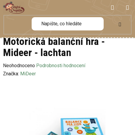
Přejít
NÁKUP
na
obsah
KOŠÍK
Motorická balanční hra -
Mideer - lachtan
Průměrné
Neohodnoceno
Podrobnosti hodnocení
hodnocení
Značka:
MiDeer
produktu
je
0,0
z
5
hvězdiček.