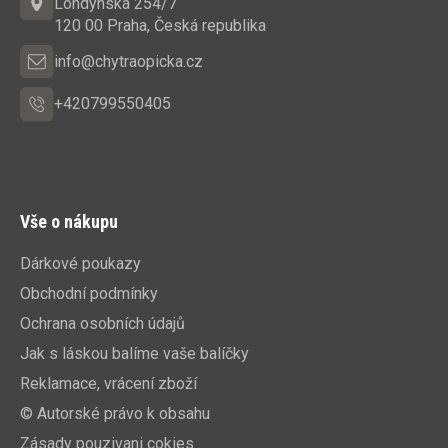
t
Londýnská 254/7
í
120 00 Praha, Česká republika
info@chytraopicka.cz
+420799550405
Vše o nákupu
Dárkové poukazy
Obchodní podmínky
Ochrana osobních údajů
Jak s láskou balíme vaše balíčky
Reklamace, vrácení zboží
© Autorské právo k obsahu
Zásady pouzivani cokies