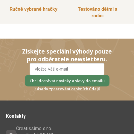
Ručně vybrané hračky
Testováno dětmi a
rodiči
Získejte speciální výhody pouze
pro odběratele newsletteru.
Chci dostávat novinky a slevy do emailu
Zásady zpracování osobních údajů
Z
á
Kontakty
p
a
Creatissimo s.r.o.