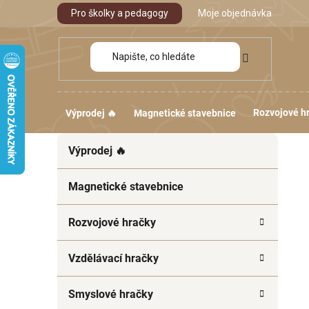
Přejít
Pro školky a pedagogy
Moje objednávka
na
obsah
Rozvojové h
Výprodej 🔥
Magnetické stavebnice
P
K
Přeskočit
Výprodej 🔥
a
kategorie
o
t
s
e
Magnetické stavebnice
t
g
r
o
Rozvojové hračky
a
r
i
n
Vzdělávací hračky
e
n
í
Smyslové hračky
p