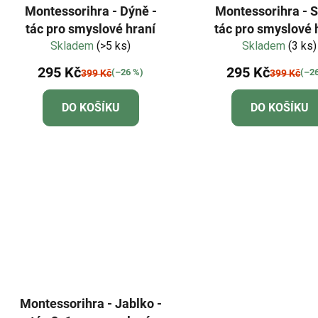
Montessorihra - Dýně -
Montessorihra - S
tác pro smyslové hraní
tác pro smyslové 
Skladem
(>5 ks)
Skladem
(3 ks)
295 Kč
295 Kč
(–26 %)
(–2
399 Kč
399 Kč
DO KOŠÍKU
DO KOŠÍKU
Montessorihra - Jablko -