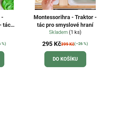
 -
Montessorihra - Traktor -
- tác
tác pro smyslové hraní
aní
Skladem
(1 ks)
295 Kč
6 %)
(–26 %)
399 Kč
DO KOŠÍKU