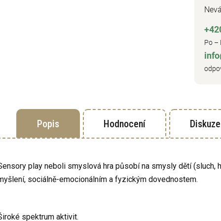
Nevá
+42
Po – 
inf
odpov
Popis
Hodnocení
Diskuze
Sensory play neboli smyslová hra působí na smysly dětí (sluch, h
myšlení, sociálně-emocionálním a fyzickým dovednostem.
Široké spektrum aktivit.