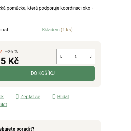
cká pomůcka, která podporuje koordinaci oko -
ek.
nost
Skladem
(1 ks)
–26 %
Kč
5 Kč
á cena:
DO KOŠÍKU
sk
Zeptat se
Hlídat
ílet
ebujete poradit?