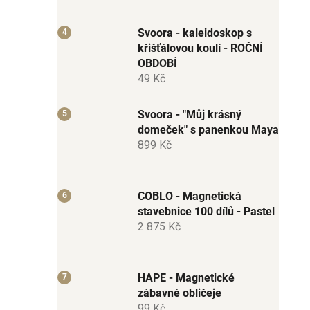
Svoora - kaleidoskop s
křišťálovou koulí - ROČNÍ
OBDOBÍ
49 Kč
Svoora - "Můj krásný
domeček" s panenkou Maya
899 Kč
COBLO - Magnetická
stavebnice 100 dílů - Pastel
2 875 Kč
HAPE - Magnetické
zábavné obličeje
99 Kč