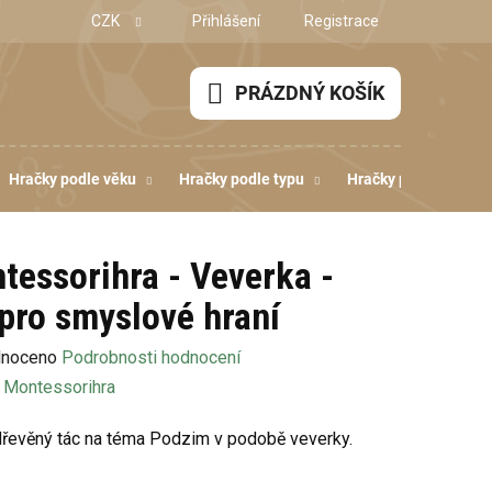
CZK
Přihlášení
Registrace
PRÁZDNÝ KOŠÍK
NÁKUPNÍ
KOŠÍK
Hračky podle věku
Hračky podle typu
Hračky podle dovedn
tessorihra - Veverka -
 pro smyslové hraní
né
noceno
Podrobnosti hodnocení
ení
:
Montessorihra
u
 dřevěný tác na téma Podzim v podobě veverky.