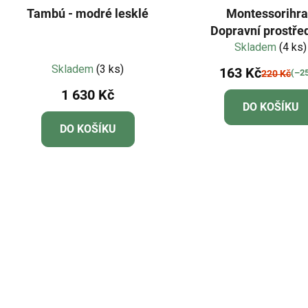
Tambú - modré lesklé
Montessorihra
Dopravní prostře
dřevěná razít
Skladem
(4 ks)
Průměrné
Skladem
(3 ks)
163 Kč
(–2
220 Kč
hodnocení
1 630 Kč
produktu
DO KOŠÍKU
je
DO KOŠÍKU
5,0
z
5
hvězdiček.