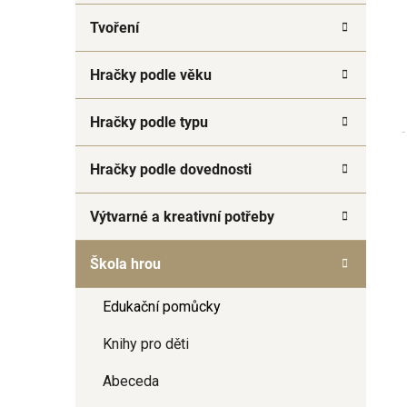
a
Tvoření
n
e
Hračky podle věku
l
Hračky podle typu
Hračky podle dovednosti
Výtvarné a kreativní potřeby
Škola hrou
Edukační pomůcky
Knihy pro děti
Abeceda