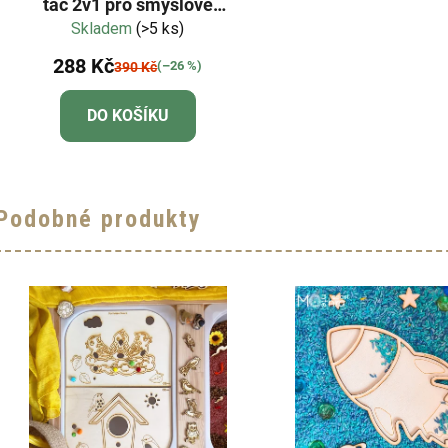
tác 2v1 pro smyslové
Skladem
hraní
(>5 ks)
288 Kč
(–26 %)
390 Kč
DO KOŠÍKU
Podobné produkty