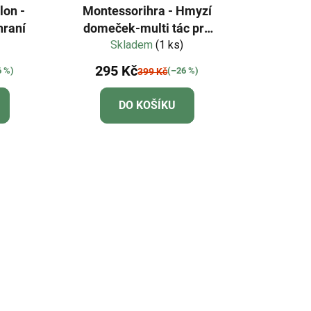
lon -
Montessorihra - Hmyzí
hraní
domeček-multi tác pro
smyslové hraní
Skladem
(1 ks)
295 Kč
6 %)
(–26 %)
399 Kč
DO KOŠÍKU