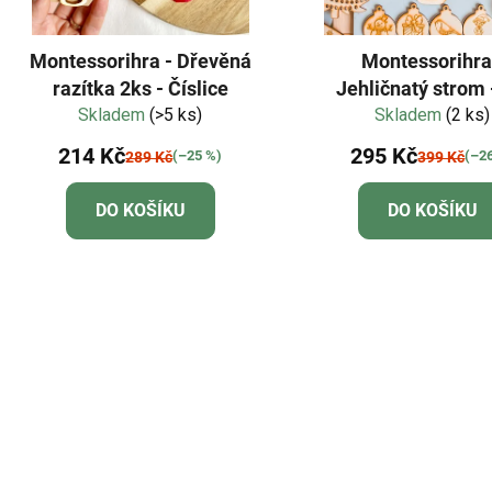
Montessorihra - Dřevěná
Montessorihra
razítka 2ks - Číslice
Jehličnatý strom 
Skladem
(>5 ks)
pro smyslové hr
Skladem
(2 ks)
214 Kč
295 Kč
(–25 %)
(–2
289 Kč
399 Kč
DO KOŠÍKU
DO KOŠÍKU