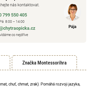
hejte nás kontaktovat.
0 799 550 405
Pá 8:00 – 14:00
Pája
o@chytraopicka.cz
ídáme co nejdříve
Značka
Montessorihra
mat, chuť, chmat, zrak). Pomáhá rozvoji jazyka,