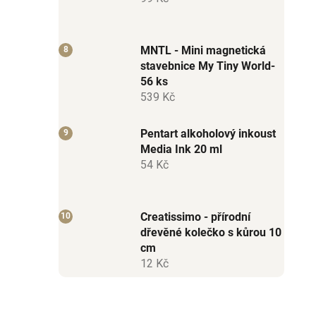
MNTL - Mini magnetická
stavebnice My Tiny World-
56 ks
539 Kč
Pentart alkoholový inkoust
Media Ink 20 ml
54 Kč
Creatissimo - přírodní
dřevěné kolečko s kůrou 10
cm
12 Kč