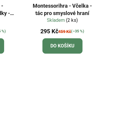
 -
Montessorihra - Včelka -
dky -
tác pro smyslové hraní
ka
Skladem
(2 ks)
295 Kč
5 %)
(–35 %)
459 Kč
DO KOŠÍKU