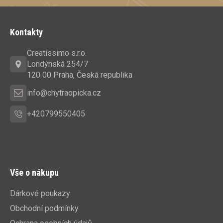
Z
á
Kontakty
p
a
Creatissimo s.r.o.
t
Londýnská 254/7
í
120 00 Praha, Česká republika
info@chytraopicka.cz
+420799550405
Vše o nákupu
Dárkové poukazy
Obchodní podmínky