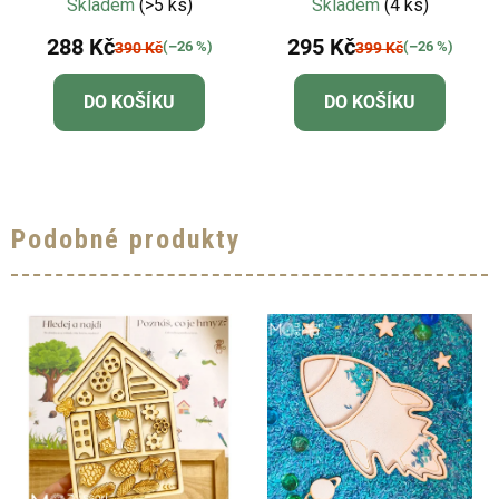
hraní
Skladem
(>5 ks)
Skladem
(4 ks)
288 Kč
295 Kč
(–26 %)
(–26 %)
390 Kč
399 Kč
DO KOŠÍKU
DO KOŠÍKU
Podobné produkty