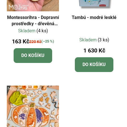
Montessorihra - Dopravní
Tambú - modré lesklé
prostředky - dřevěná
razítka
Skladem
(4 ks)
Průměrné
Skladem
(3 ks)
163 Kč
(–25 %)
220 Kč
hodnocení
1 630 Kč
produktu
DO KOŠÍKU
je
DO KOŠÍKU
5,0
z
5
hvězdiček.