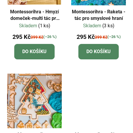
Montessorihra - Hmyzí
Montessorihra - Raketa -
domeček-multi tác pro
tác pro smyslové hraní
smyslové hraní
Skladem
(1 ks)
Skladem
(3 ks)
295 Kč
295 Kč
(–26 %)
(–26 %)
399 Kč
399 Kč
DO KOŠÍKU
DO KOŠÍKU