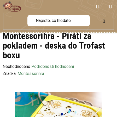
Přejít
NÁKUP
na
obsah
KOŠÍK
Montessorihra - Piráti za
pokladem - deska do Trofast
boxu
Průměrné
Neohodnoceno
Podrobnosti hodnocení
hodnocení
Značka:
Montessorihra
produktu
je
0,0
z
5
hvězdiček.