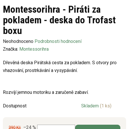
Montessorihra - Piráti za
pokladem - deska do Trofast
boxu
Průměrné
Neohodnoceno
Podrobnosti hodnocení
hodnocení
Značka:
Montessorihra
produktu
Dřevěná deska Pirátská cesta za pokladem. S otvory pro
je
vhazování, prostrkávání a vysypávání.
0,0
z
5
Rozvíjí jemnou motoriku a zaručeně zabaví.
hvězdiček.
Dostupnost
Skladem
(1 ks)
–24 %
390 Kč