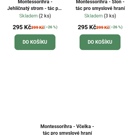
Montessorihra -
Montessorihra - Slon -
Jehličnatý strom - tác pro
tác pro smyslové hraní
smyslové hraní
Skladem
(2 ks)
Skladem
(3 ks)
295 Kč
295 Kč
(–26 %)
(–26 %)
399 Kč
399 Kč
DO KOŠÍKU
DO KOŠÍKU
Montessorihra - Včelka -
tác pro smyslové hraní