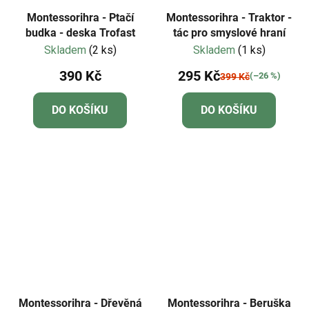
Montessorihra - Ptačí
Montessorihra - Traktor -
budka - deska Trofast
tác pro smyslové hraní
Skladem
(2 ks)
Skladem
(1 ks)
390 Kč
295 Kč
(–26 %)
399 Kč
DO KOŠÍKU
DO KOŠÍKU
Montessorihra - Dřevěná
Montessorihra - Beruška