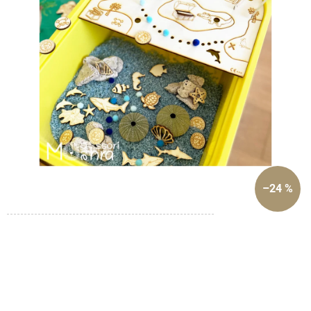
–24 %