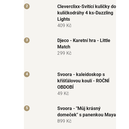
Cleverclixx-Svítící kuličky do
kuličkodráhy 4 ks-Dazzling
Lights
409 Kč
Djeco - Karetní hra - Little
Match
299 Kč
Svoora - kaleidoskop s
křišťálovou koulí - ROČNÍ
OBDOBÍ
49 Kč
Svoora - "Můj krásný
domeček" s panenkou Maya
899 Kč