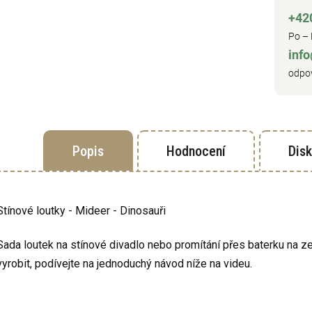
+42
Po – 
inf
odpov
Popis
Hodnocení
Dis
Stínové loutky - Mideer - Dinosauři
Sada loutek na stínové divadlo nebo promítání přes baterku na 
vyrobit, podívejte na jednoduchý návod níže na videu.