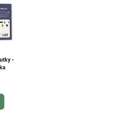
utky -
lka