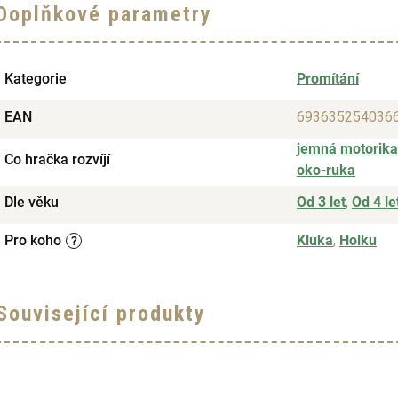
Doplňkové parametry
Kategorie
Promítání
EAN
693635254036
jemná motorika
Co hračka rozvíjí
oko-ruka
Dle věku
Od 3 let
,
Od 4 le
Pro koho
Kluka
,
Holku
?
Související produkty