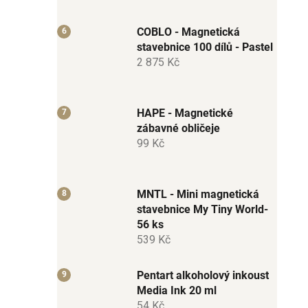
COBLO - Magnetická
stavebnice 100 dílů - Pastel
2 875 Kč
HAPE - Magnetické
zábavné obličeje
99 Kč
MNTL - Mini magnetická
stavebnice My Tiny World-
56 ks
539 Kč
Pentart alkoholový inkoust
Media Ink 20 ml
54 Kč