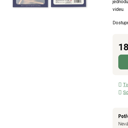
jednodu
z
videu.
5
hvězdič
Dostup
18
Měrn
Ti
Sd
Potř
Nevá