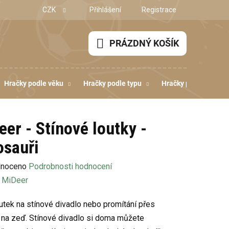
CZK
Přihlášení
Registrace
PRÁZDNÝ KOŠÍK
NÁKUPNÍ
KOŠÍK
Hračky podle věku
Hračky podle typu
Hračky podle dovedn
eer - Stínové loutky -
osauři
né
noceno
Podrobnosti hodnocení
ení
:
MiDeer
u
utek na stínové divadlo nebo promítání přes
 na zeď. Stínové divadlo si doma můžete