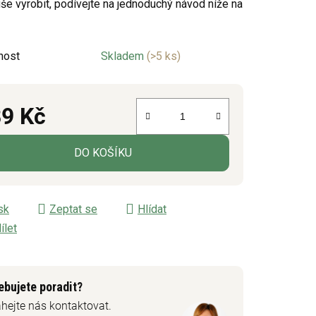
še vyrobit, podívejte na jednoduchý návod níže na
ek.
nost
Skladem
(>5 ks)
9 Kč
á cena:
DO KOŠÍKU
sk
Zeptat se
Hlídat
ílet
ebujete poradit?
hejte nás kontaktovat.