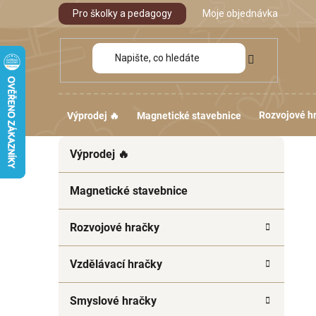
Přejít
Pro školky a pedagogy
Moje objednávka
na
obsah
Rozvojové h
Výprodej 🔥
Magnetické stavebnice
P
K
Přeskočit
Výprodej 🔥
a
kategorie
o
t
s
e
Magnetické stavebnice
t
g
r
o
Rozvojové hračky
a
r
i
n
Vzdělávací hračky
e
n
í
Smyslové hračky
p