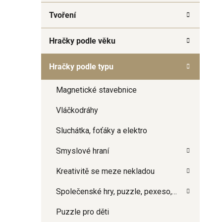
a
Tvoření
n
e
Hračky podle věku
l
Hračky podle typu
Magnetické stavebnice
Vláčkodráhy
Sluchátka, foťáky a elektro
Smyslové hraní
Kreativitě se meze nekladou
Společenské hry, puzzle, pexeso,…
Puzzle pro děti