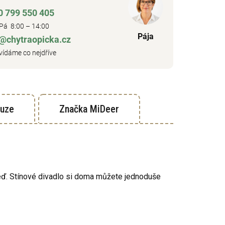
0 799 550 405
Pá 8:00 – 14:00
Pája
o@chytraopicka.cz
ídáme co nejdříve
kuze
Značka
MiDeer
zeď. Stínové divadlo si doma můžete jednoduše