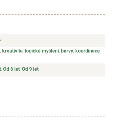
6
,
kreativita
,
logické myšlení
,
barvy
,
koordinace
t
,
Od 6 let
,
Od 9 let