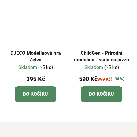
DJECO Modelínová hra
ChildGen - Přírodní
Želva
modelína - sada na pizzu
Skladem
(>5 ks)
Skladem
(>5 ks)
395 Kč
590 Kč
(–34 %)
899 Kč
DO KOŠÍKU
DO KOŠÍKU