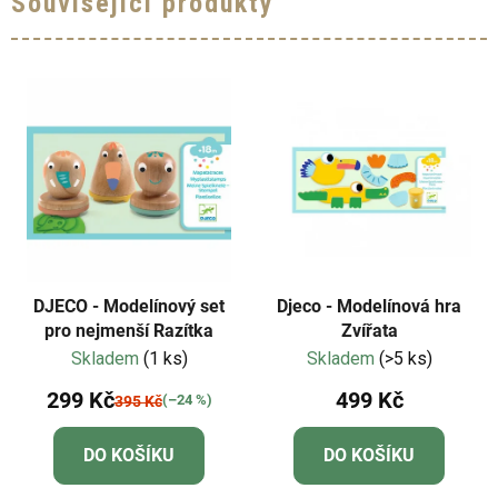
Související produkty
DJECO - Modelínový set
Djeco - Modelínová hra
pro nejmenší Razítka
Zvířata
Skladem
(1 ks)
Skladem
(>5 ks)
299 Kč
499 Kč
(–24 %)
395 Kč
DO KOŠÍKU
DO KOŠÍKU