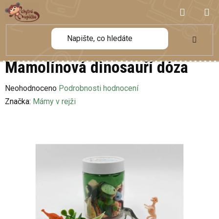
Přejít
NÁKUP
na
obsah
KOŠÍK
Mamolínová dinosauří dóza
Průměrné
Neohodnoceno
Podrobnosti hodnocení
hodnocení
Značka:
Mámy v rejži
produktu
je
0,0
z
5
hvězdiček.