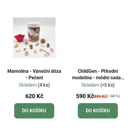
Mamolína - Vánoční dóza
ChildGen - Přírodní
- Pečení
modelína - módní sada -
pro mladé návrháře!
Skladem
(4 ks)
Skladem
(>5 ks)
620 Kč
590 Kč
(–34 %)
899 Kč
DO KOŠÍKU
DO KOŠÍKU