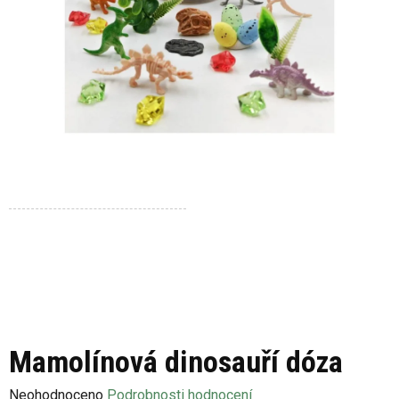
Mamolínová dinosauří dóza
Průměrné
Neohodnoceno
Podrobnosti hodnocení