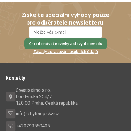
Získejte speciální výhody pouze
pro odběratele newsletteru.
Chci dostávat novinky a slevy do emailu
Zásady zpracování osobních údajů
Z
á
Kontakty
p
a
Creatissimo s.r.o.
t
Londýnská 254/7
í
120 00 Praha, Česká republika
info@chytraopicka.cz
+420799550405