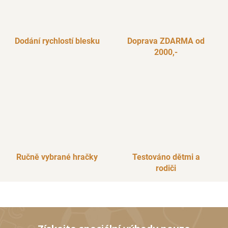
v
k
y
v
Dodání rychlostí blesku
Doprava ZDARMA od
ý
2000,-
p
i
s
u
Ručně vybrané hračky
Testováno dětmi a
rodiči