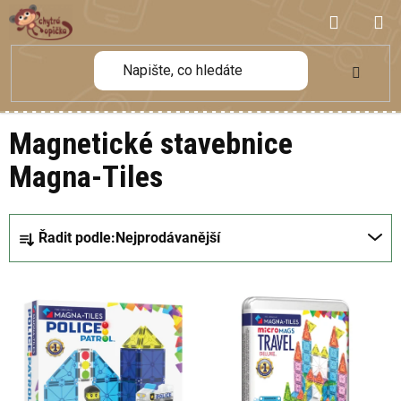
Přejít
NÁKUP
na
obsah
KOŠÍK
Magnetické stavebnice
Magna-Tiles
Ř
Řadit podle:
Nejprodávanější
a
z
V
e
ý
n
p
í
i
p
s
r