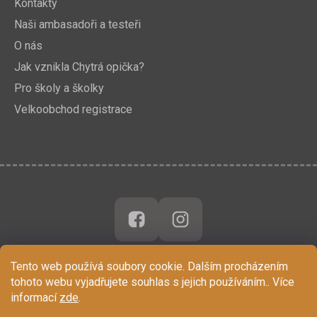
Kontakty
Naši ambasadoři a testeři
O nás
Jak vznikla Chytrá opička?
Pro školy a školky
Velkoobchod registrace
Tento web používá soubory cookie. Dalším procházením
tohoto webu vyjadřujete souhlas s jejich používáním.. Více
informací
zde
.