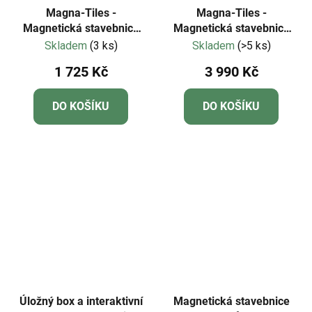
Magna-Tiles -
Magna-Tiles -
Magnetická stavebnice
Magnetická stavebnice
Police Station 35 dílů
City Center 110 dílů
Skladem
(3 ks)
Skladem
(>5 ks)
1 725 Kč
3 990 Kč
DO KOŠÍKU
DO KOŠÍKU
Úložný box a interaktivní
Magnetická stavebnice