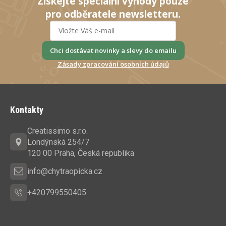
Získejte speciální výhody pouze
pro odběratele newsletteru.
Chci dostávat novinky a slevy do emailu
Zásady zpracování osobních údajů
Z
á
Kontakty
p
a
Creatissimo s.r.o.
t
Londýnská 254/7
í
120 00 Praha, Česká republika
info@chytraopicka.cz
+420799550405