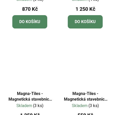
870 Kč
1 250 Kč
DO KOŠÍKU
DO KOŠÍKU
Magna-Tiles -
Magna-Tiles -
Magnetická stavebnice
Magnetická stavebnice
Puppy Park 27 dílů
Cat Tree 13 dílů
Skladem
(3 ks)
Skladem
(3 ks)