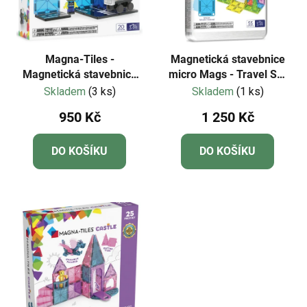
p
o
r
d
o
u
d
k
Magna-Tiles -
Magnetická stavebnice
u
Magnetická stavebnice
micro Mags - Travel Set
t
Police Patrol 20 dílů
Deluxe 55 dílů - Magna-
Skladem
(3 ks)
Skladem
(1 ks)
k
ů
Tiles
t
950 Kč
1 250 Kč
ů
DO KOŠÍKU
DO KOŠÍKU