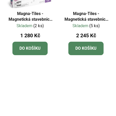
Magna-Tiles -
Magna-Tiles -
Magnetická stavebnice
Magnetická stavebnice
Castle 25 dílů
Fire Station 50 dílů
Skladem
(2 ks)
Skladem
(5 ks)
1 280 Kč
2 245 Kč
DO KOŠÍKU
DO KOŠÍKU