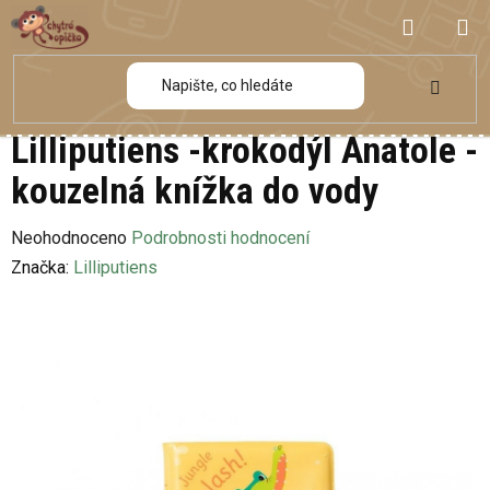
Přejít
NÁKUP
na
obsah
KOŠÍK
Lilliputiens -krokodýl Anatole -
kouzelná knížka do vody
Průměrné
Neohodnoceno
Podrobnosti hodnocení
hodnocení
Značka:
Lilliputiens
produktu
je
0,0
z
5
hvězdiček.