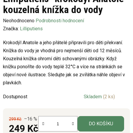
kouzelná knížka do vody
Průměrné
Neohodnoceno
Podrobnosti hodnocení
hodnocení
Značka:
Lilliputiens
produktu
Krokodýl Anatole a jeho přátelé připravili pro děti překvaní.
je
Knížka do vody je vhodná pro nejmenší děti od 12 měsíců.
0,0
Kouzelná knížka ohromí děti schovanými obrázky. Když
z
knížku ponoříte do vody teplé 32°C a více na stránkách se
5
objeví nové ilustrace. Sledujte jak se zvířátka náhle objeví v
hvězdiček.
plavkách.
Dostupnost
Skladem
(2 ks)
–16 %
299 Kč
DO KOŠÍKU
249 Kč