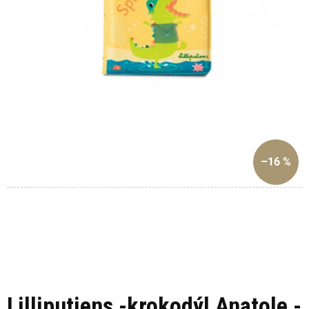
–16 %
Lilliputiens -krokodýl Anatole -