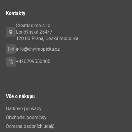
Z
á
Kontakty
p
a
Creatissimo s.r.o.
t
Londýnská 254/7
í
120 00 Praha, Česká republika
info@chytraopicka.cz
+420799550405
Vše o nákupu
Dárkové poukazy
Obchodní podmínky
Ochrana osobních údajů