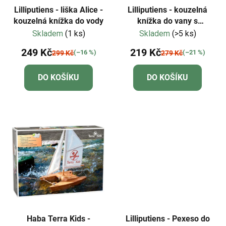
Lilliputiens - liška Alice -
Lilliputiens - kouzelná
kouzelná knížka do vody
knížka do vany s
přísavkami - Fiesta
Skladem
(1 ks)
Skladem
(>5 ks)
249 Kč
219 Kč
(–16 %)
(–21 %)
299 Kč
279 Kč
DO KOŠÍKU
DO KOŠÍKU
Haba Terra Kids -
Lilliputiens - Pexeso do