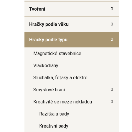
a
Tvoření
n
e
Hračky podle věku
l
Hračky podle typu
Magnetické stavebnice
Vláčkodráhy
Sluchátka, foťáky a elektro
Smyslové hraní
Kreativitě se meze nekladou
Razítka a sady
Kreativní sady