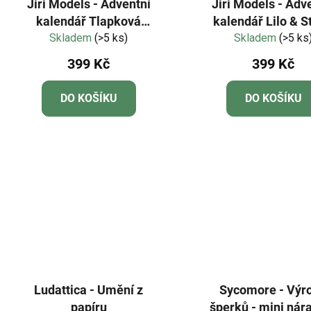
Jiri Models - Adventní
Jiri Models - Adv
kalendář Tlapková
kalendář Lilo & S
Skladem
patrola holky
(>5 ks)
Skladem
(>5 ks
399 Kč
399 Kč
DO KOŠÍKU
DO KOŠÍKU
Ludattica - Umění z
Sycomore - Výr
papíru
šperků - mini ná