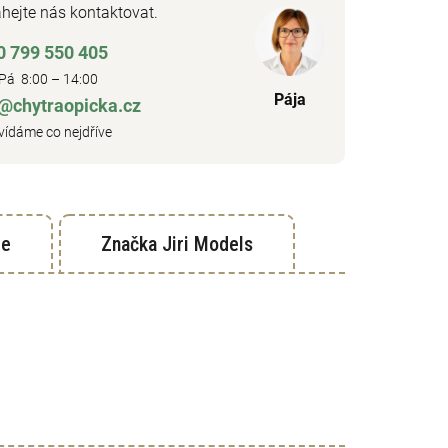
hejte nás kontaktovat.
0 799 550 405
Pá 8:00 – 14:00
Pája
o@chytraopicka.cz
ídáme co nejdříve
ze
Značka
Jiri Models