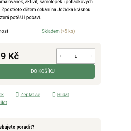
omalovánek, aktivit, samolepek i pohádkových
. Zpestřete dětem čekání na Ježíška krásnou
 která potěší i pobaví.
ek.
nost
Skladem
(>5 ks)
9 Kč
á cena:
DO KOŠÍKU
sk
Zeptat se
Hlídat
ílet
ebujete poradit?