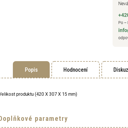
Nevá
+42
Po – 
inf
odpov
Popis
Hodnocení
Disku
Velikost produktu (420 X 307 X 15 mm)
Doplňkové parametry