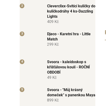
Cleverclixx-Svítící kuličky do
kuličkodráhy 4 ks-Dazzling
Lights
409 Kč
Djeco - Karetní hra - Little
Match
299 Kč
Svoora - kaleidoskop s
křišťálovou koulí - ROČNÍ
OBDOBÍ
49 Kč
Svoora - "Můj krásný
domeček" s panenkou Maya
899 Kč