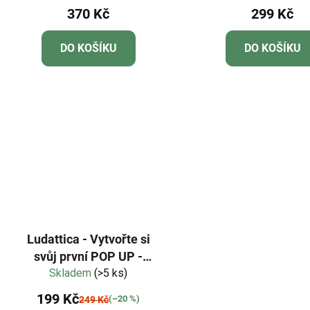
370 Kč
299 Kč
DO KOŠÍKU
DO KOŠÍKU
Ludattica - Vytvořte si
svůj první POP UP -
Skladem
DINOSAUŘI
(>5 ks)
199 Kč
(–20 %)
249 Kč