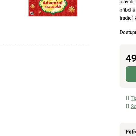
plných 
z
příběhů
5
tradicí,
hvězdič
Dostup
49
Měrn
Ti
Sd
Potř