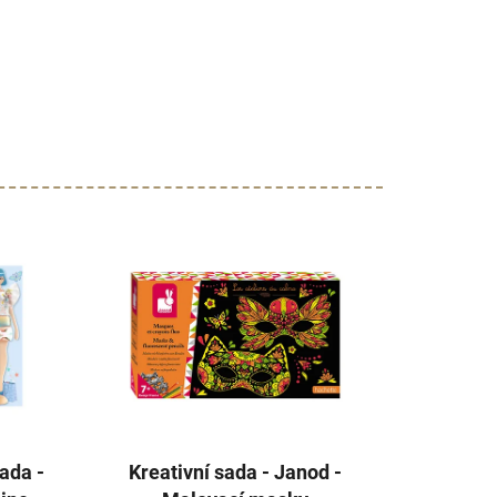
sada -
Kreativní sada - Janod -