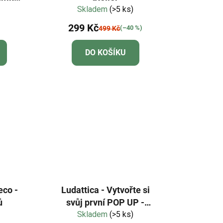
Skladem
(>5 ks)
299 Kč
(–40 %)
499 Kč
DO KOŠÍKU
eco -
Ludattica - Vytvořte si
ů
svůj první POP UP -
Skladem
SLADKOSTI
(>5 ks)