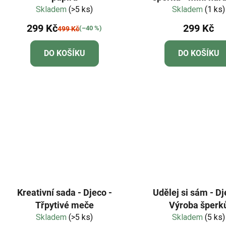
Skladem
(>5 ks)
Skladem
heishi
(1 ks)
299 Kč
299 Kč
(–40 %)
499 Kč
DO KOŠÍKU
DO KOŠÍKU
Kreativní sada - Djeco -
Udělej si sám - Dj
Třpytivé meče
Výroba šperk
Skladem
(>5 ks)
Skladem
(5 ks)