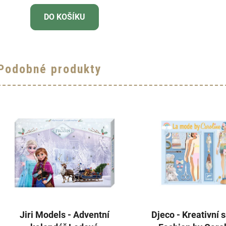
DO KOŠÍKU
Podobné produkty
Jiri Models - Adventní
Djeco - Kreativní 