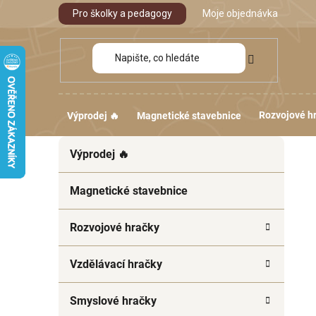
Přejít
Pro školky a pedagogy
Moje objednávka
na
obsah
Rozvojové h
Výprodej 🔥
Magnetické stavebnice
P
K
Přeskočit
Výprodej 🔥
a
kategorie
o
t
s
e
Magnetické stavebnice
t
g
r
o
Rozvojové hračky
a
r
i
n
Vzdělávací hračky
e
n
í
Smyslové hračky
p