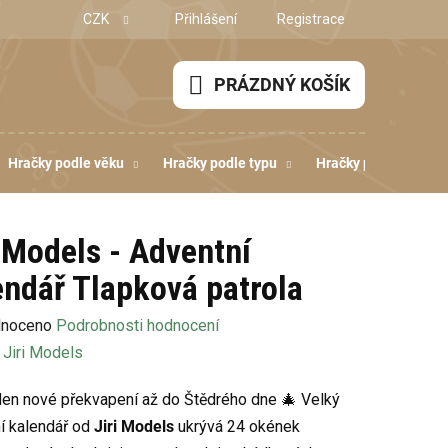
CZK
Přihlášení
Registrace
PRÁZDNÝ KOŠÍK
NÁKUPNÍ
KOŠÍK
Hračky podle věku
Hračky podle typu
Hračky podle dovedn
i Models - Adventní
endář Tlapková patrola
né
noceno
Podrobnosti hodnocení
ení
:
Jiri Models
u
en nové překvapení až do Štědrého dne 🎄 Velký
í kalendář od
Jiri Models
ukrývá 24 okének