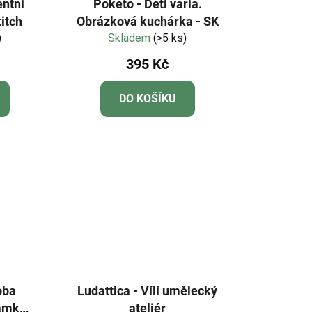
entní
Poketo - Deti varia.
titch
Obrázková kuchárka - SK
)
Skladem
(>5 ks)
395 Kč
DO KOŠÍKU
oba
Ludattica - Vílí umělecký
ramky
ateliér