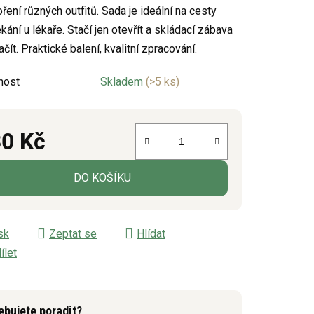
ření různých outfitů. Sada je ideální na cesty
kání u lékaře. Stačí jen otevřít a skládací zábava
ít. Praktické balení, kvalitní zpracování.
ek.
nost
Skladem
(>5 ks)
0 Kč
á cena:
DO KOŠÍKU
sk
Zeptat se
Hlídat
ílet
ebujete poradit?