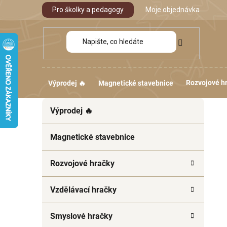
Přejít
Pro školky a pedagogy
Moje objednávka
na
obsah
Rozvojové h
Výprodej 🔥
Magnetické stavebnice
P
K
Přeskočit
Výprodej 🔥
a
kategorie
o
t
s
e
Magnetické stavebnice
t
g
r
o
Rozvojové hračky
a
r
i
n
Vzdělávací hračky
e
n
í
Smyslové hračky
p