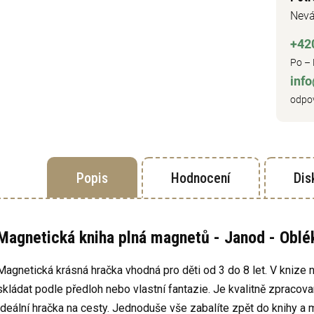
Nevá
+42
Po – 
inf
odpov
Popis
Hodnocení
Dis
Magnetická kniha plná magnetů - Janod - Oblék
Magnetická krásná hračka vhodná pro děti od 3 do 8 let. V knize
skládat podle předloh nebo vlastní fantazie. Je kvalitně zpraco
Ideální hračka na cesty. Jednoduše vše zabalíte zpět do knihy a 