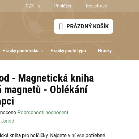
CZK
Přihlášení
Registrace
PRÁZDNÝ KOŠÍK
NÁKUPNÍ
KOŠÍK
Hračky podle věku
Hračky podle typu
Hračky podle dovedn
od - Magnetická kniha
á magnetů - Oblékání
apci
né
noceno
Podrobnosti hodnocení
ení
:
Janod
u
cká kniha pro holčičky. Najdete v ní vše potřebné