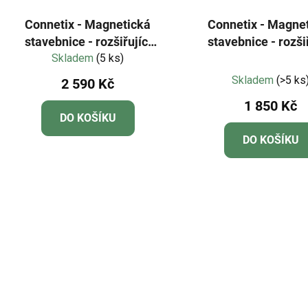
Connetix - Magnetická
Connetix - Magne
stavebnice - rozšiřující
stavebnice - rozšiř
sada 48 dílů - pastelové
Skladem
(5 ks)
sada 40 dílů - pas
Průměr
barvy
čtverce
Skladem
(>5 ks
2 590 Kč
hodnoc
1 850 Kč
produkt
DO KOŠÍKU
je
DO KOŠÍKU
4,0
z
5
hvězdič