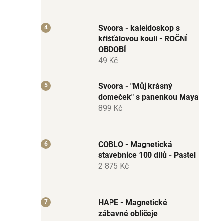
Svoora - kaleidoskop s
křišťálovou koulí - ROČNÍ
OBDOBÍ
49 Kč
Svoora - "Můj krásný
domeček" s panenkou Maya
899 Kč
COBLO - Magnetická
stavebnice 100 dílů - Pastel
2 875 Kč
HAPE - Magnetické
zábavné obličeje