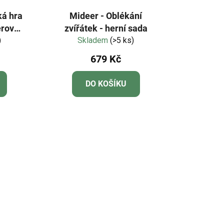
ká hra
Mideer - Oblékání
érová
zvířátek - herní sada
va
)
Skladem
(>5 ks)
679 Kč
DO KOŠÍKU