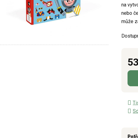
na vytvo
0,0
nebo če
z
může zač
5
hvězdič
Dostup
53
Měrn
Ti
Sd
Potř