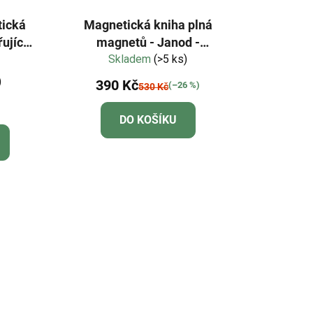
tická
Magnetická kniha plná
ující
magnetů - Janod -
telové
Veselé obličeje chlapci
Skladem
(>5 ks)
né
)
390 Kč
(–26 %)
530 Kč
ení
u
DO KOŠÍKU
ek.