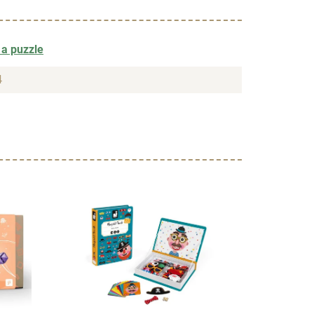
 a puzzle
4