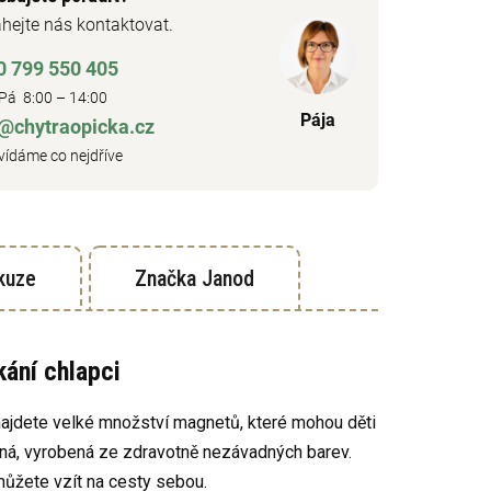
hejte nás kontaktovat.
0 799 550 405
Pá 8:00 – 14:00
Pája
o@chytraopicka.cz
ídáme co nejdříve
kuze
Značka
Janod
ání chlapci
 najdete velké množství magnetů, které mohou děti
vaná, vyrobená ze zdravotně nezávadných barev.
můžete vzít na cesty sebou.