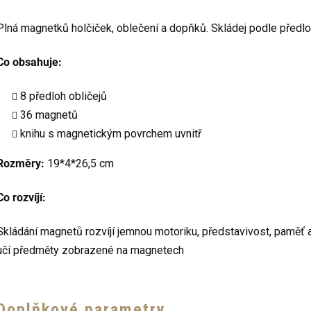
Plná magnetků holčiček, oblečení a dopňků. Skládej podle předloh
Co obsahuje:
8 předloh obličejů
36 magnetů
knihu s magnetickým povrchem uvnitř
Rozměry:
19*4*26,5 cm
Co rozvíjí:
Skládání magnetů rozvíjí jemnou motoriku, představivost, paměť a
učí předměty zobrazené na magnetech
Doplňkové parametry