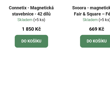
Connetix - Magnetická
Svoora - magnetic
stavebnice - 42 dílů
Fair & Square – F
Skladem
(>5 ks)
čtvercová výz
Skladem
(>5 ks
1 850 Kč
669 Kč
DO KOŠÍKU
DO KOŠÍKU