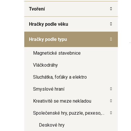
a
Tvoření
n
e
Hračky podle věku
l
Hračky podle typu
Magnetické stavebnice
Vláčkodráhy
Sluchátka, foťáky a elektro
Smyslové hraní
Kreativitě se meze nekladou
Společenské hry, puzzle, pexeso,…
Deskové hry