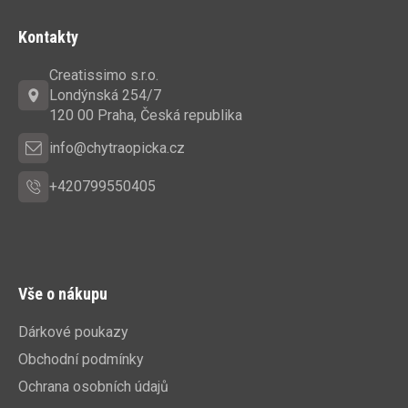
Z
á
Kontakty
p
a
Creatissimo s.r.o.
t
Londýnská 254/7
í
120 00 Praha, Česká republika
info@chytraopicka.cz
+420799550405
Vše o nákupu
Dárkové poukazy
Obchodní podmínky
Ochrana osobních údajů