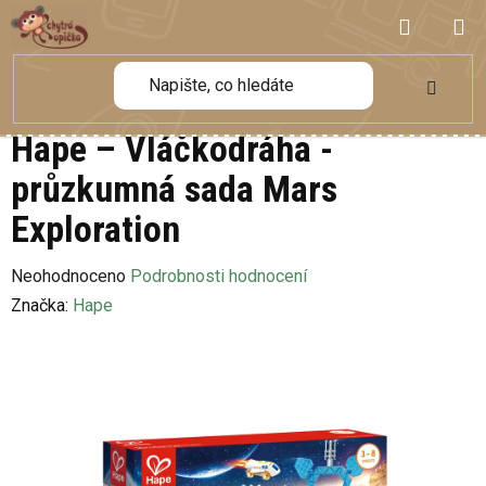
Přejít
NÁKUP
na
obsah
KOŠÍK
Hape – Vláčkodráha -
průzkumná sada Mars
Exploration
Průměrné
Neohodnoceno
Podrobnosti hodnocení
hodnocení
Značka:
Hape
produktu
je
0,0
z
5
hvězdiček.