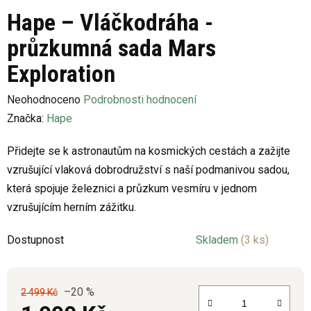
Hape – Vláčkodráha -
průzkumná sada Mars
Exploration
Průměrné
Neohodnoceno
Podrobnosti hodnocení
hodnocení
Značka:
Hape
produktu
Přidejte se k astronautům na kosmických cestách a zažijte
je
vzrušující vlaková dobrodružství s naší podmanivou sadou,
0,0
která spojuje železnici a průzkum vesmíru v jednom
z
vzrušujícím herním zážitku.
5
hvězdiček.
Dostupnost
Skladem
(3 ks)
–20 %
2 499 Kč