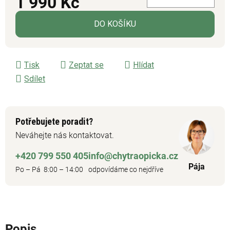
1 990 Kč
Měrná cena:
DO KOŠÍKU
Tisk
Zeptat se
Hlídat
Sdílet
Potřebujete poradit?
Neváhejte nás kontaktovat.
+420 799 550 405
info@chytraopicka.cz
Pája
Po – Pá 8:00 – 14:00
odpovídáme co nejdříve
Popis