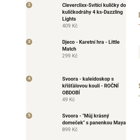
Cleverclixx-Svítící kuličky do
kuličkodráhy 4 ks-Dazzling
Lights
409 Kč
Djeco - Karetní hra - Little
Match
299 Kč
Svoora - kaleidoskop s
křišťálovou koulí - ROČNÍ
OBDOBÍ
49 Kč
Svoora - "Můj krásný
domeček" s panenkou Maya
899 Kč