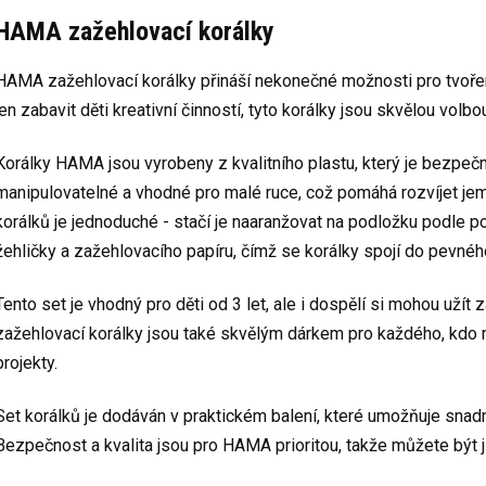
HAMA zažehlovací korálky
HAMA zažehlovací korálky přináší nekonečné možnosti pro tvoření
jen zabavit děti kreativní činností, tyto korálky jsou skvělou volbo
Korálky HAMA jsou vyrobeny z kvalitního plastu, který je bezpečn
manipulovatelné a vhodné pro malé ruce, což pomáhá rozvíjet jemn
korálků je jednoduché - stačí je naaranžovat na podložku podle 
žehličky a zažehlovacího papíru, čímž se korálky spojí do pevnéh
Tento set je vhodný pro děti od 3 let, ale i dospělí si mohou užít
zažehlovací korálky jsou také skvělým dárkem pro každého, kdo mi
projekty.
Set korálků je dodáván v praktickém balení, které umožňuje snad
Bezpečnost a kvalita jsou pro HAMA prioritou, takže můžete být ji