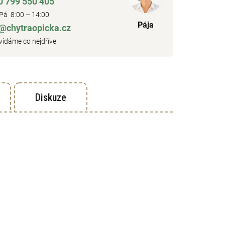
0 799 550 405
Pá 8:00 – 14:00
Pája
o@chytraopicka.cz
ídáme co nejdříve
Diskuze