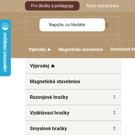
Přejít
Pro školky a pedagogy
Moje objednávka
na
obsah
Rozvojové h
Výprodej 🔥
Magnetické stavebnice
P
K
Přeskočit
Výprodej 🔥
a
kategorie
o
t
s
e
Magnetické stavebnice
t
g
r
o
Rozvojové hračky
a
r
i
n
Vzdělávací hračky
e
n
í
Smyslové hračky
p