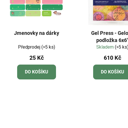
Jmenovky na dárky
Gel Press - Gel
podložka 6x6
Předprodej
(>5 ks)
(15,2x15,2cm
Skladem
(>5 ks
25 Kč
610 Kč
DO KOŠÍKU
DO KOŠÍKU