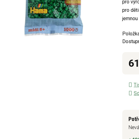
pro výr
z
pro děti
5
jemnou 
hvězdič
Položka
Dostup
61
Měrn
Ti
Sd
Potř
Nevá