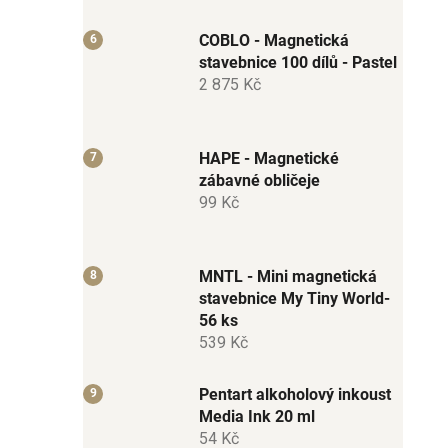
COBLO - Magnetická
stavebnice 100 dílů - Pastel
2 875 Kč
HAPE - Magnetické
zábavné obličeje
99 Kč
MNTL - Mini magnetická
stavebnice My Tiny World-
56 ks
539 Kč
Pentart alkoholový inkoust
Media Ink 20 ml
54 Kč