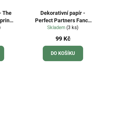
- The
Dekorativní papír -
Spring
Perfect Partners Fancy
)
Skladem
Flutters 8x8"
(3 ks)
99 Kč
DO KOŠÍKU