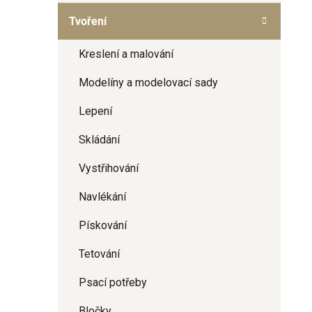
a
Tvoření
n
e
Kreslení a malování
l
Modelíny a modelovací sady
Lepení
Skládání
Vystřihování
Navlékání
Pískování
Tetování
Psací potřeby
Bločky