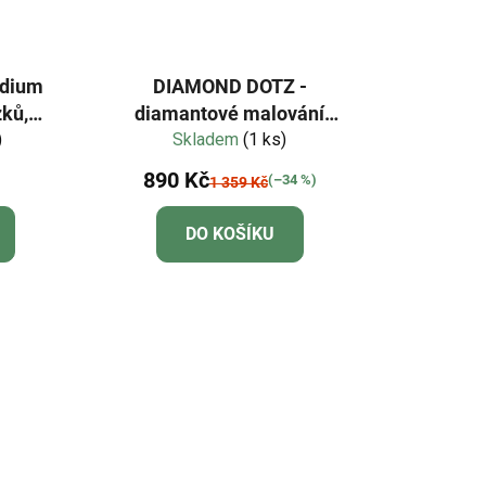
édium
DIAMOND DOTZ -
zků,
diamantové malování
 ml
)
Lev s rámem
Skladem
(1 ks)
890 Kč
(–34 %)
1 359 Kč
DO KOŠÍKU