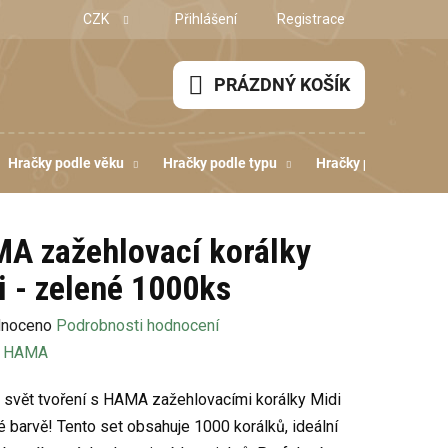
CZK
Přihlášení
Registrace
PRÁZDNÝ KOŠÍK
NÁKUPNÍ
KOŠÍK
Hračky podle věku
Hračky podle typu
Hračky podle dovedn
A zažehlovací korálky
i - zelené 1000ks
né
noceno
Podrobnosti hodnocení
ení
:
HAMA
u
 svět tvoření s HAMA zažehlovacími korálky Midi
é barvě! Tento set obsahuje 1000 korálků, ideální