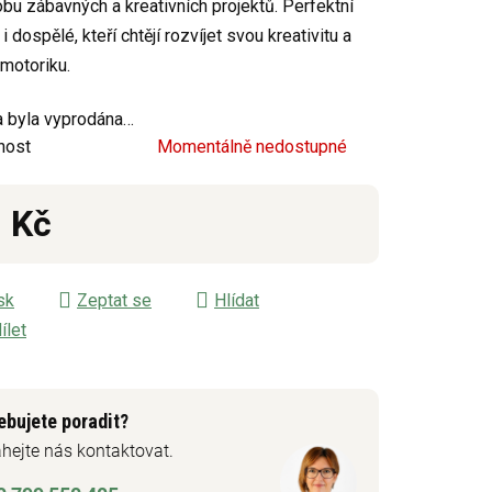
obu zábavných a kreativních projektů. Perfektní
 i dospělé, kteří chtějí rozvíjet svou kreativitu a
motoriku.
ek.
 byla vyprodána…
nost
Momentálně nedostupné
 Kč
á cena:
sk
Zeptat se
Hlídat
ílet
ebujete poradit?
hejte nás kontaktovat.