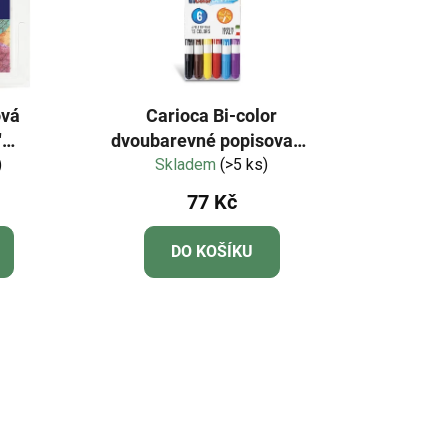
ová
Carioca Bi-color
"
dvoubarevné popisovače
)
)
Skladem
6ks
(>5 ks)
77 Kč
DO KOŠÍKU