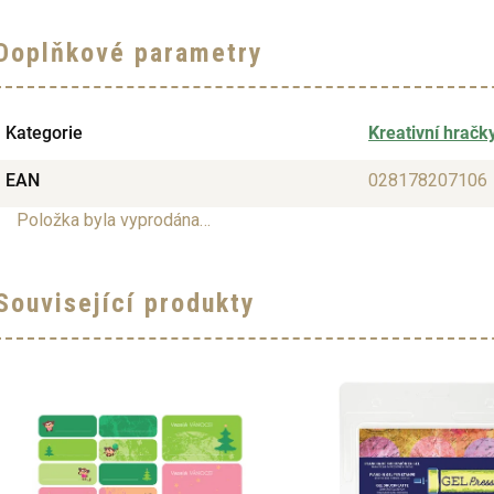
Doplňkové parametry
Kategorie
Kreativní hračk
EAN
028178207106
Položka byla vyprodána…
Související produkty