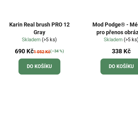
Karin Real brush PRO 12
Mod Podge® - M
Gray
pro přenos obrá
Skladem
(>5 ks)
průhledné, 236
Skladem
(>5 ks
690 Kč
338 Kč
(–34 %)
1 052 Kč
DO KOŠÍKU
DO KOŠÍKU