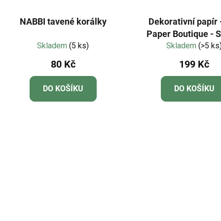
NABBI tavené korálky
Dekorativní papír 
Paper Boutique - 
Skladem
(5 ks)
Skladem
Gnomes 8x8"
(>5 ks
80 Kč
199 Kč
DO KOŠÍKU
DO KOŠÍKU