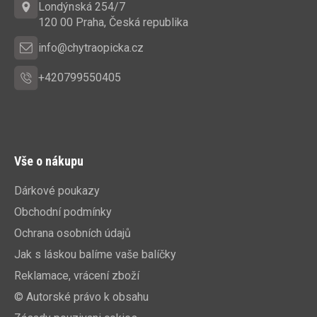
t
Londýnská 254/7
í
120 00 Praha, Česká republika
info@chytraopicka.cz
+420799550405
Vše o nákupu
Dárkové poukazy
Obchodní podmínky
Ochrana osobních údajů
Jak s láskou balíme vaše balíčky
Reklamace, vrácení zboží
© Autorské právo k obsahu