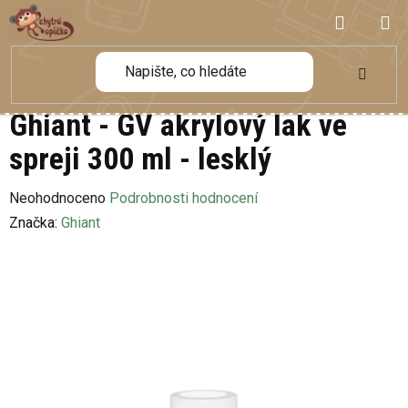
Přejít
NÁKUP
na
obsah
KOŠÍK
Ghiant - GV akrylový lak ve
spreji 300 ml - lesklý
Průměrné
Neohodnoceno
Podrobnosti hodnocení
hodnocení
Značka:
Ghiant
produktu
je
0,0
z
5
hvězdiček.