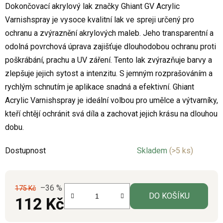
Dokončovací akrylový lak značky
Ghiant GV Acrylic
je
Varnishspray je vysoce kvalitní lak ve spreji určený pro
0,0
ochranu a zvýraznění akrylových maleb. Jeho transparentní a
z
odolná povrchová úprava zajišťuje dlouhodobou ochranu proti
5
poškrábání, prachu a UV záření. Tento lak zvýrazňuje barvy a
hvězdiček.
zlepšuje jejich sytost a intenzitu. S jemným rozprašováním a
rychlým schnutím je aplikace snadná a efektivní. Ghiant
Acrylic Varnishspray je ideální volbou pro umělce a výtvarníky,
kteří chtějí ochránit svá díla a zachovat jejich krásu na dlouhou
dobu.
Dostupnost
Skladem
(>5 ks)
–36 %
175 Kč
DO KOŠÍKU
112 Kč
Měrná cena: