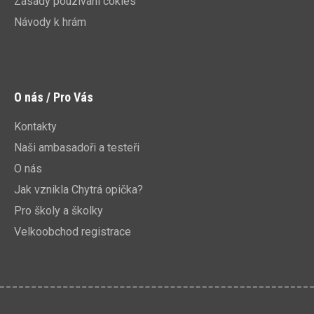
Zásady pouzivani cokies
Návody k hrám
O nás / Pro Vás
Kontakty
Naši ambasadoři a testeři
O nás
Jak vznikla Chytrá opička?
Pro školy a školky
Velkoobchod registrace