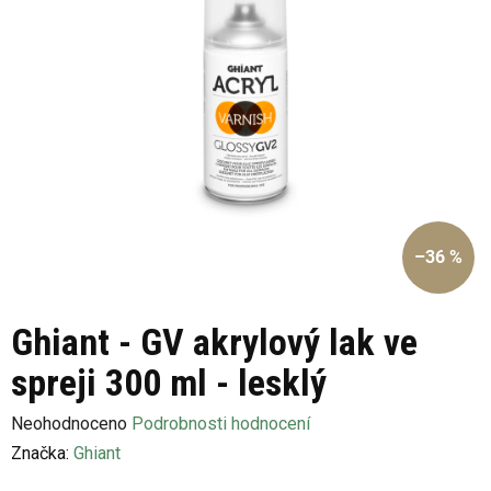
–36 %
Ghiant - GV akrylový lak ve
spreji 300 ml - lesklý
Průměrné
Neohodnoceno
Podrobnosti hodnocení
hodnocení
Značka:
Ghiant
produktu