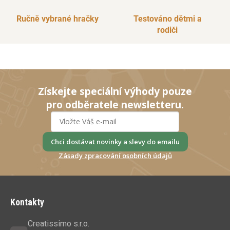
Ručně vybrané hračky
Testováno dětmi a
rodiči
Získejte speciální výhody pouze
pro odběratele newsletteru.
Chci dostávat novinky a slevy do emailu
Zásady zpracování osobních údajů
Z
á
Kontakty
p
a
Creatissimo s.r.o.