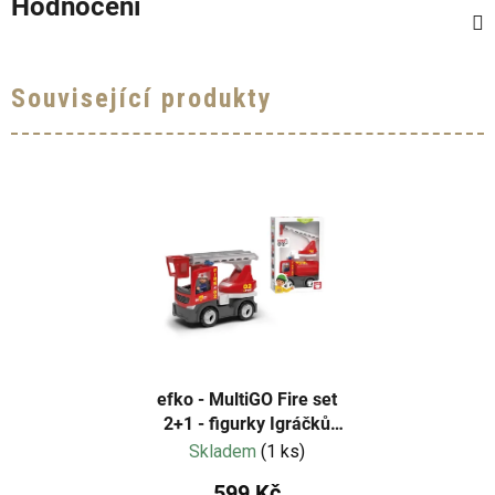
Hodnocení
Související produkty
efko - MultiGO Fire set
2+1 - figurky Igráčků
hasičů s auty
Skladem
(1 ks)
599 Kč