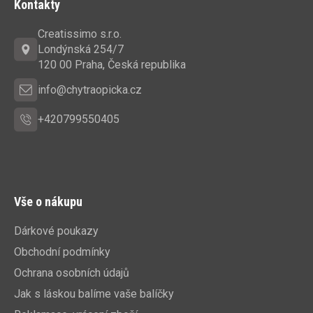
Kontakty
p
a
Creatissimo s.r.o.
t
Londýnská 254/7
í
120 00 Praha, Česká republika
info@chytraopicka.cz
+420799550405
Vše o nákupu
Dárkové poukazy
Obchodní podmínky
Ochrana osobních údajů
Jak s láskou balíme vaše balíčky