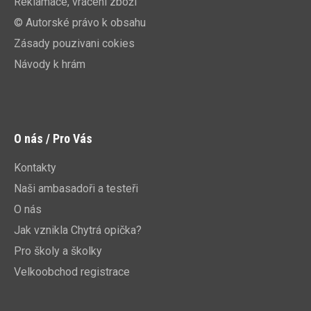
Reklamace, vrácení zboží
© Autorské právo k obsahu
Zásady pouzivani cokies
Návody k hrám
O nás / Pro Vás
Kontakty
Naši ambasadoři a testeři
O nás
Jak vznikla Chytrá opička?
Pro školy a školky
Velkoobchod registrace