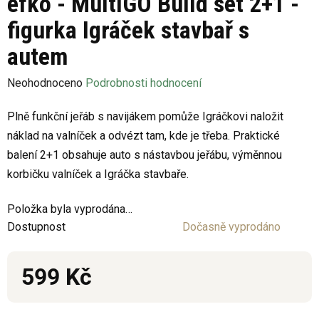
efko - MultiGO Build set 2+1 -
figurka Igráček stavbař s
autem
Průměrné
Neohodnoceno
Podrobnosti hodnocení
hodnocení
Plně funkční jeřáb s navijákem pomůže Igráčkovi naložit
produktu
náklad na valníček a odvézt tam, kde je třeba. Praktické
je
balení 2+1 obsahuje auto s nástavbou jeřábu, výměnnou
0,0
korbičku valníček a Igráčka stavbaře.
z
5
Položka byla vyprodána…
hvězdiček.
Dostupnost
Dočasně vyprodáno
599 Kč
Měrná cena: