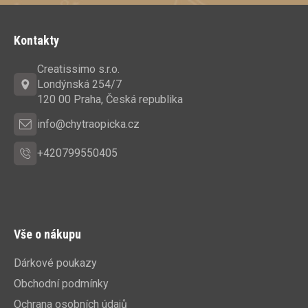
Z
á
Kontakty
p
a
Creatissimo s.r.o.
t
Londýnská 254/7
í
120 00 Praha, Česká republika
info@chytraopicka.cz
+420799550405
Vše o nákupu
Dárkové poukazy
Obchodní podmínky
Ochrana osobních údajů