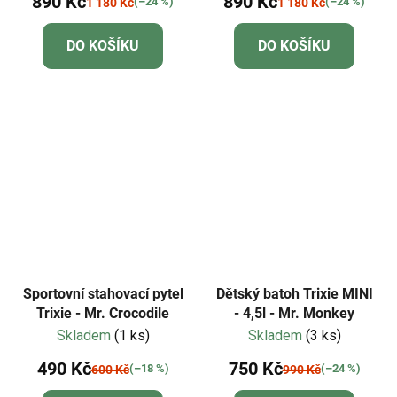
890 Kč
890 Kč
(–24 %)
(–24 %)
1 180 Kč
1 180 Kč
DO KOŠÍKU
DO KOŠÍKU
Sportovní stahovací pytel
Dětský batoh Trixie MINI
Trixie - Mr. Crocodile
- 4,5l - Mr. Monkey
Skladem
(1 ks)
Skladem
(3 ks)
490 Kč
750 Kč
(–18 %)
(–24 %)
600 Kč
990 Kč