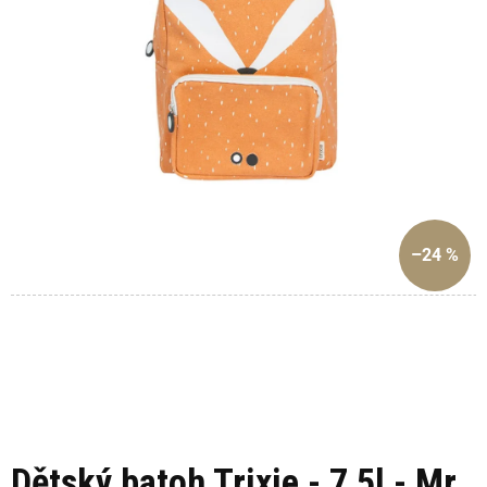
–24 %
Dětský batoh Trixie - 7,5l - Mr.