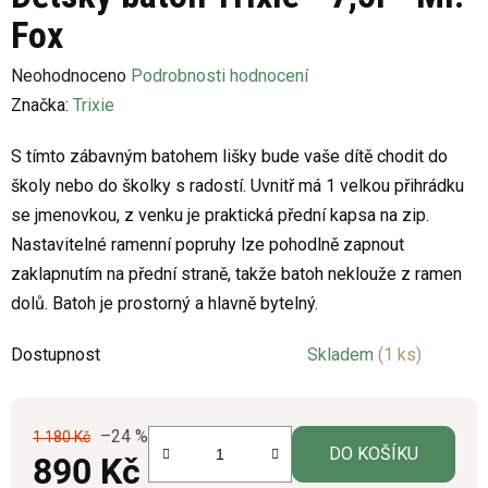
Fox
Průměrné
Neohodnoceno
Podrobnosti hodnocení
hodnocení
Značka:
Trixie
produktu
S tímto zábavným batohem lišky bude vaše dítě chodit do
je
školy nebo do školky s radostí. Uvnitř má 1 velkou přihrádku
0,0
se jmenovkou, z venku je praktická přední kapsa na zip.
z
Nastavitelné ramenní popruhy lze pohodlně zapnout
5
zaklapnutím na přední straně, takže batoh neklouže z ramen
hvězdiček.
dolů. Batoh je prostorný a hlavně bytelný.
Dostupnost
Skladem
(1 ks)
–24 %
1 180 Kč
DO KOŠÍKU
890 Kč