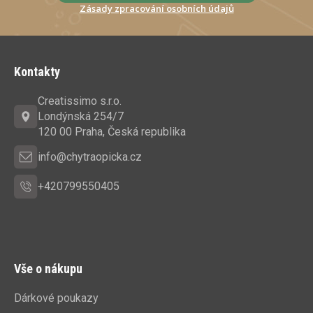
Zásady zpracování osobních údajů
Z
á
Kontakty
p
a
Creatissimo s.r.o.
t
Londýnská 254/7
í
120 00 Praha, Česká republika
info@chytraopicka.cz
+420799550405
Vše o nákupu
Dárkové poukazy