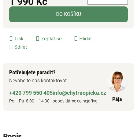
1 990 Kč
Měrná cena:
DO KOŠÍKU
Tisk
Zeptat se
Hlídat
Sdílet
Potřebujete poradit?
Neváhejte nás kontaktovat.
+420 799 550 405
info@chytraopicka.cz
Pája
Po – Pá 8:00 – 14:00
odpovídáme co nejdříve
Popis