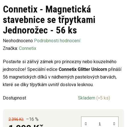
Connetix - Magnetická
stavebnice se třpytkami
Jednorožec - 56 ks
Průměrné
Neohodnoceno
Podrobnosti hodnocení
hodnocení
Značka:
Connetix
produktu
Postavte si zářivý zámek pro princezny nebo kouzelného
je
jednorožce! Speciální edice
Connetix Glitter Unicorn
přináší
0,0
56 magnetických dílků v nádherných pastelových barvách,
z
které se díky třpytkám uvnitř doslova lesknou.
5
hvězdiček.
Dostupnost
Skladem
(>5 ks)
–16 %
2 396 Kč