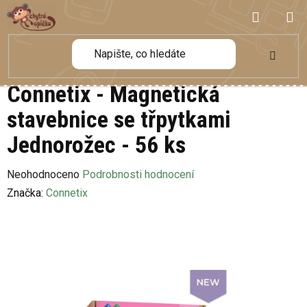
Přejít
NÁKUP
na
obsah
KOŠÍK
Connetix - Magnetická
stavebnice se třpytkami
Jednorožec - 56 ks
Průměrné
Neohodnoceno
Podrobnosti hodnocení
hodnocení
Značka:
Connetix
produktu
je
0,0
z
5
hvězdiček.