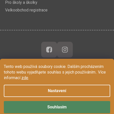
Pro školy a školky
Velkoobchod registrace
Tento web používá soubory cookie. Dalším procházením
tohoto webu vyjadřujete souhlas s jejich používáním.. Více
informací
zde
.
Nastavení
Souhlasím
Vytvořil Shoptet
Copyright 2026
Chytrá Opička
. Všechna práva vyhrazena.