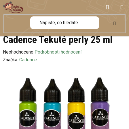
Přejít
NÁKUP
na
obsah
KOŠÍK
Cadence Tekuté perly 25 ml
Průměrné
Neohodnoceno
Podrobnosti hodnocení
hodnocení
Značka:
Cadence
produktu
je
0,0
z
5
hvězdiček.