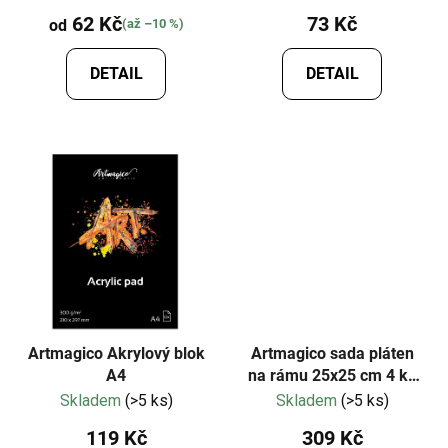
62 Kč
73 Kč
od
(až –10 %)
DETAIL
DETAIL
Artmagico Akrylový blok
Artmagico sada pláten
A4
na rámu 25x25 cm 4 ks
(černé)
Skladem
(>5 ks)
Skladem
(>5 ks)
119 Kč
309 Kč