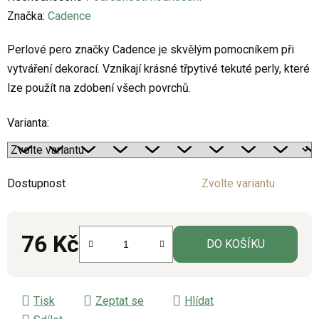
hodnocení
Značka:
Cadence
produktu
Perlové pero značky Cadence je skvělým pomocníkem při
je
vytváření dekorací. Vznikají krásné třpytivé tekuté perly, které
0,0
lze použít na zdobení všech povrchů.
z
5
Varianta:
hvězdiček.
Dostupnost
Zvolte variantu
76 Kč
DO KOŠÍKU
Měrná cena:
Tisk
Zeptat se
Hlídat