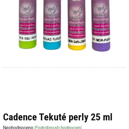
Cadence Tekuté perly 25 ml
Průměrné
Neohodnoceno
Podrobnosti hodnocení