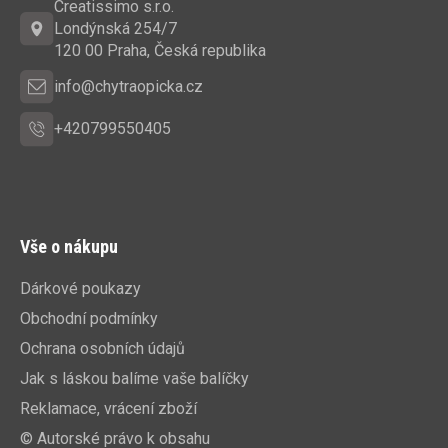
a
Creatissimo s.r.o.
t
Londýnská 254/7
í
120 00 Praha, Česká republika
info@chytraopicka.cz
+420799550405
Vše o nákupu
Dárkové poukazy
Obchodní podmínky
Ochrana osobních údajů
Jak s láskou balíme vaše balíčky
Reklamace, vrácení zboží
© Autorské právo k obsahu