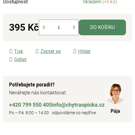
Dostupnost
Skladem
(>5 ks)
395 Kč
DO KOŠÍKU
Měrná cena:
Tisk
Zeptat se
Hlídat
Sdílet
Potřebujete poradit?
Neváhejte nás kontaktovat.
+420 799 550 405
info@chytraopicka.cz
Pája
Po – Pá 8:00 – 14:00
odpovídáme co nejdříve