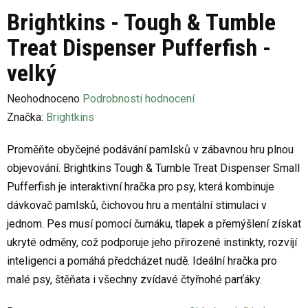
Brightkins - Tough & Tumble
Treat Dispenser Pufferfish -
velký
Průměrné
Neohodnoceno
Podrobnosti hodnocení
hodnocení
Značka:
Brightkins
produktu
Proměňte obyčejné podávání pamlsků v zábavnou hru plnou
je
objevování. Brightkins Tough & Tumble Treat Dispenser Small
0,0
Pufferfish je interaktivní hračka pro psy, která kombinuje
z
dávkovač pamlsků, čichovou hru a mentální stimulaci v
5
jednom. Pes musí pomocí čumáku, tlapek a přemýšlení získat
hvězdiček.
ukryté odměny, což podporuje jeho přirozené instinkty, rozvíjí
inteligenci a pomáhá předcházet nudě. Ideální hračka pro
malé psy, štěňata i všechny zvídavé čtyřnohé parťáky.