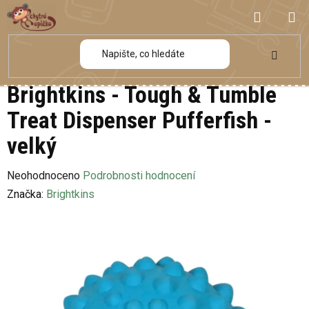
Přejít
NÁKUP
na
obsah
KOŠÍK
Brightkins - Tough & Tumble
Treat Dispenser Pufferfish -
velký
Průměrné
Neohodnoceno
Podrobnosti hodnocení
hodnocení
Značka:
Brightkins
produktu
je
0,0
z
5
hvězdiček.