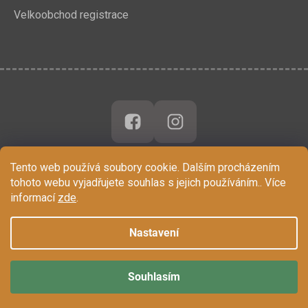
Velkoobchod registrace
Tento web používá soubory cookie. Dalším procházením
tohoto webu vyjadřujete souhlas s jejich používáním.. Více
informací
zde
.
Nastavení
Souhlasím
Vytvořil Shoptet
Copyright 2026
Chytrá Opička
. Všechna práva vyhrazena.