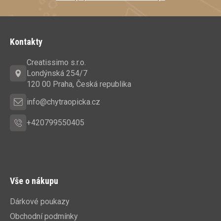
Z
á
Kontakty
p
a
Creatissimo s.r.o.
t
Londýnská 254/7
í
120 00 Praha, Česká republika
info@chytraopicka.cz
+420799550405
Vše o nákupu
Dárkové poukazy
Obchodní podmínky